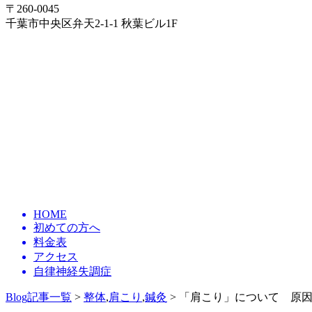
〒260-0045
千葉市中央区弁天2-1-1 秋葉ビル1F
HOME
初めての方へ
料金表
アクセス
自律神経失調症
Blog記事一覧
>
整体
,
肩こり
,
鍼灸
> 「肩こり」について 原