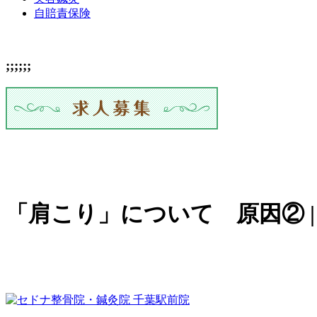
自賠責保険
;;;;;;
「肩こり」について 原因② 