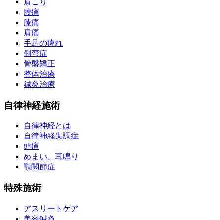
肩こり
腰痛
膝痛
肩痛
手足の痺れ
側弯症
骨盤矯正
整体治療
鍼灸治療
自律神経施術
自律神経とは
自律神経失調症
頭痛
めまい、耳鳴り
顎関節症
特殊施術
アスリートケア
美容鍼灸