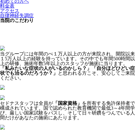
初めての方へ
料金表
アクセス
自律神経失調症
当院のこだわり
当グループには年間のべ１万人以上の方が来院され、開院以来
１5万人以上の経験を持っています。その中でも年間500時間以
上の研修、施術年数5年以上のスタッフが施術に当ります。
「私みたいな症状の人がいるのかしら？」「自分ほどひどい症
状でも治るのだろうか？」
と思われる方こそ、安心してご来院
ください。
セドナスタッフは全員が
「国家資格」
を所有する免許保持者で
構成されています。国で認められた教育機関で最低3～4年間学
び、厳しい国家試験をパスし、そして日々研鑽をつんでいる人
間だけがあなたの施術にあたります。