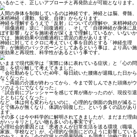
いるかこそ、正しいアプローチと再発防止が可能となります。
人間の身体を制御しているのは神経です。神経とは脳、脊髄、
末梢神経（運動、知覚、自律）からなります。
神経を理解するうえで「反射」についての理解や、末梢神経の
「損傷過程」逆に「回復過程」、そして「自律神経が身体に及
ぼす影響」などを施術者が深くまで理解しているか、いないか
では、施術効果や治癒過程に雲泥の差があります。
神経に対してミクロに考えていく事を目的とする「神経生理
学」が施術のバックボーンとしてあるという事は、より高い施
術効果と再現性、科学性があるという事です。
いままで現代医学は「実際に体に表れている症状」と「心の問
題」を切り離して考えてきました。
「会社勤めをしていた40年、毎日続いた腰痛が退職した日から
なくなった」
「ご両親の介護が終わってから、今まで苦しんできた頭痛がウ
ソのようにでなくなった」
「試合前にプレッシャーを感じて胃が痛かったのが、現役引退
とともになくなった」
など、体は何も変わらないのに、心理的な側面の負担が減るこ
とで痛みが無くなり、体調が回復した。という多くの話があり
ます。
その多くは今や科学的に解明されてきましたが、まだまだ理由
がハッキリとしない物も多いのも事実です。
心理社会的要因とは「患者さんが日常生活を送る環境（職場、
家族、学校など）が、心理的な側面にどのように影響している
のか？」また「今の症状との因果関係」を調査し治療に取り入