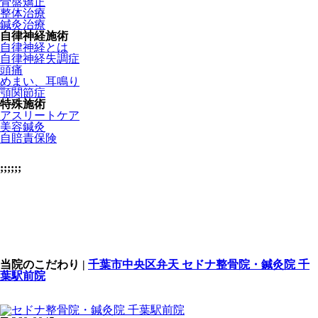
骨盤矯正
整体治療
鍼灸治療
自律神経施術
自律神経とは
自律神経失調症
頭痛
めまい、耳鳴り
顎関節症
特殊施術
アスリートケア
美容鍼灸
自賠責保険
;;;;;;
当院のこだわり |
千葉市中央区弁天 セドナ整骨院・鍼灸院 千
葉駅前院