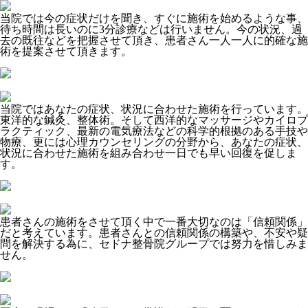
当院では今の症状だけを聞き、すぐに施術を始めるような事、
待ち時間は長いのに3分診療などは行いません。今の状況、過
去の既往などを把握させて頂き、患者さん一人一人に的確な施
術を提案させて頂きます。
当院ではあなたの症状、状況に合わせた施術を行っています。
東洋的な鍼灸、整体術。そして西洋的なマッサージやカイロプ
ラクティック、最新の電気療法などの科学的根拠のある手技や
物療、更には心理カウンセリングの分野から、あなたの症状、
状況に合わせた施術を組み合わせ一日でも早い回復を促しま
す。
患者さんの施術をさせて頂く中で一番大切なのは「信頼関係」
だと考えています。患者さんとの信頼関係の構築や、不安や疑
問を解決する為に、セドナ整骨院グループでは努力を惜しみま
せん。