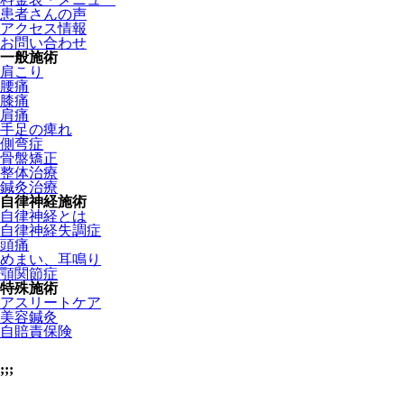
患者さんの声
アクセス情報
お問い合わせ
一般施術
肩こり
腰痛
膝痛
肩痛
手足の痺れ
側弯症
骨盤矯正
整体治療
鍼灸治療
自律神経施術
自律神経とは
自律神経失調症
頭痛
めまい、耳鳴り
顎関節症
特殊施術
アスリートケア
美容鍼灸
自賠責保険
;;;