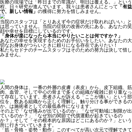
医療の現場では「昨日までの常識が、明日は覆える。」という
程、日々研究が進んでいます。我々は患者さんにとって
「有益
で、新しい情報」
の獲得に努力を惜しみません。
当院のスタッフは「とりあえず今の症状だけ取れればいい」と
は思っていません。当院の症状の改善の先にある、あなたの笑
顔や幸せを目標にしているのです。
「身体が楽になったら本当にやりたいことは何ですか？」
あなたの幸せを実現するためのお手伝いをしたい。あなたの大
切なお身体がつらいときに頼りになる存在でありたい！
私たちセドナのチームスタッフはそのための努力は決して惜し
みません。
人間の身体は、一番の外層の皮膚（表皮）から、皮下組織、筋
肉、血管、そして中心の骨まで多くの組織が複雑に折り重なっ
て存在しています。患者さんが訴える「ここが痛い」という部
位を、数ある組織から正しく理解し、触り分ける事ができるの
か。は施術者としての最低条件になります。
その上で「なぜ痛みが出ているのか」「なぜ可動域に制限が出
ているのか？」「なぜ別の関節で代償運動が起きているの
か？」そして「その根本的な原因はどこにあるのか？」という
所に行きついていきます。
「筋・骨格・姿勢・動作」このすべてが高い次元で理解できて