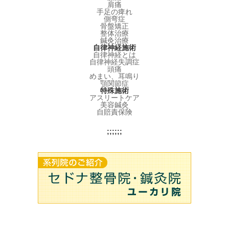
肩痛
手足の痺れ
側弯症
骨盤矯正
整体治療
鍼灸治療
自律神経施術
自律神経とは
自律神経失調症
頭痛
めまい、耳鳴り
顎関節症
特殊施術
アスリートケア
美容鍼灸
自賠責保険
;;;;;;