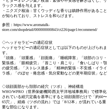
・ビターオレンジ葉／枝油：緊張や不安感を解きほぐし、リ
ラックス感を与えます。
・ニクズク核油：甘くウッディな香りは鎮静作用があること
が知られており、ストレスを和らげます。
参照：https://www.aromatalk-
store.com/shopdetail/000000000843/ct226/page1/recommend/
◇ヘッドセラピーの適応症状
ヘッドセラピーの適応症状としては以下のものが上げられま
す。
「頭痛」「頭重感」「顔面痛」「睡眠障害」「頭部のコリ・
緊張感」「眼精疲労」「首こり・肩こり」「食いしばり・顎
の疲労感」「ストレス過多」「精神的緊張・不安感・イライ
ラ感」「のぼせ・倦怠感・気分変動などの更年期症状」など
◇頭顔面部から頚部の経穴（ツボ）、神経構造
WHO/WPRO（世界保健機関/西太平洋地域事務局）で標準化
されている経穴定義を基準にすると頭顔面部だけで「約60〜
65穴」、経絡（ツボの流れ）では「8/12本」が流れている重
要な部位になります。