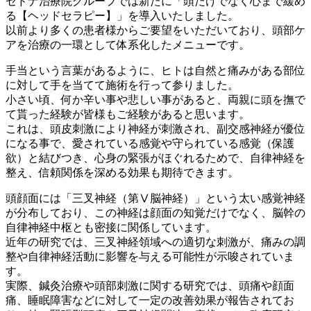
セドナ治療院グループでは新たに「頭だけでなく心まで緩め
る【ヘッドセラピー】」を導入いたしました。
以前より多くの患者様からご要望をいただいており、頭部ケ
アを治療の一環として体系化したメニューです。
手当という言葉があるように、ヒトは自然と痛みがある部位
に対して手を当てて施術を行って参りました。
小さい頃、何か辛い事や悲しい事があると、両親に頭を撫で
て貰った経験が皆様もご経験があると思います。
これは、頭皮刺激により神経が刺激され、副交感神経が優位
になる事で、愛されている感覚や守られている感覚（保護
欲）と結びつき、心身の緊張がほぐれるためで、自律神経を
整え、信頼関係を深める効果も期待できます。
頭顔面には「三叉神経（第Ⅴ脳神経）」という太い感覚神経
が分布しており、この神経は顔面の知覚だけでなく、脳幹の
自律神経中枢とも密接に関係しています。
近年の研究では、三叉神経領域への適切な刺激が、痛みの調
整や自律神経活動に影響を与える可能性が示唆されていま
す。
実際、鍼灸治療や頭部刺激に関する研究では、頭痛や顔面
痛、睡眠障害などに対して一定の改善効果が報告されてお