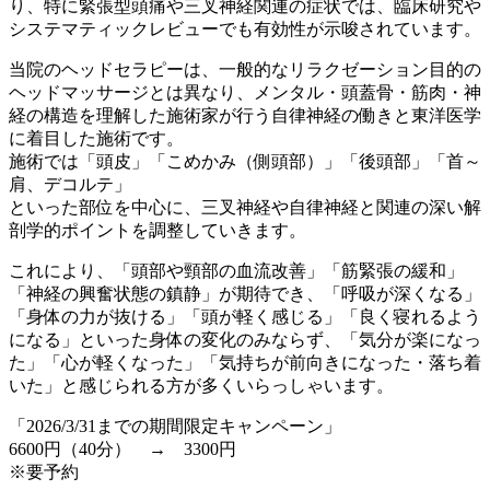
り、特に緊張型頭痛や三叉神経関連の症状では、臨床研究や
システマティックレビューでも有効性が示唆されています。
当院のヘッドセラピーは、一般的なリラクゼーション目的の
ヘッドマッサージとは異なり、メンタル・頭蓋骨・筋肉・神
経の構造を理解した施術家が行う自律神経の働きと東洋医学
に着目した施術です。
施術では「頭皮」「こめかみ（側頭部）」「後頭部」「首～
肩、デコルテ」
といった部位を中心に、三叉神経や自律神経と関連の深い解
剖学的ポイントを調整していきます。
これにより、「頭部や頸部の血流改善」「筋緊張の緩和」
「神経の興奮状態の鎮静」が期待でき、「呼吸が深くなる」
「身体の力が抜ける」「頭が軽く感じる」「良く寝れるよう
になる」といった身体の変化のみならず、「気分が楽になっ
た」「心が軽くなった」「気持ちが前向きになった・落ち着
いた」と感じられる方が多くいらっしゃいます。
「2026/3/31までの期間限定キャンペーン」
6600円（40分） → 3300円
※要予約