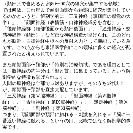
（頚部まで含めると 約80〜90穴の経穴が集中する領域）
では何故、これ程まで頭顔面部から頚部に経穴が集中してい
るのかというと、解剖学的に「三叉神経（頭顔面の感覚の大
半）」、「顔面神経（表情筋・自律神経成分を含む）」、
「後頭神経群（頭部後面から頚部後面）」、「迷走神経・交
感神経幹（頚部）」など密な神経構造が挙げられ、このどれ
もが脳幹・自律神経中枢への反射入力として機能している為
です。この点からも東洋医学的にこの領域に多くの経穴が配
置されたと考えられています。
また頭顔面部〜頚部が「特別な治療領域」である理由として
は「脳神経の約半分は「顔と首」に集まっている」という解
剖学的な特徴も挙げられます。
人間の脳神経は全部で12対ありますが、そのうち5対以上
が、頭顔面〜頚部を直接支配しています。
「三叉神経（第Ⅴ脳神経）」、「顔面神経（第Ⅶ脳神
経）」、「舌咽神経（ 第Ⅸ脳神経）」、「迷走神経（ 第Ⅹ
脳神経）」、「副神経（ 第Ⅺ脳神経）」
つまり、頭顔面部や頚部に触れる・刺激を入れる＝「脳に一
番近い神経に触れる」というのは、比喩ではなく解剖学的事
実です。