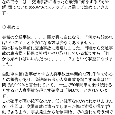
なので今回は「 交通事故に遭ったら最初に何をするのが正
解 慌てないための6
つのステップ」と題して進めていきま
す。
◇ 初めに
突然の交通事故。。。。頭が真っ白になり、「
何から始めれ
ばいいの？」と不安になる方は少なくありません。
実は私も数年前に交通事故に遭遇しました。
日頃から交通事
故の患者様・
損保会社様とやり取りしている私ですら 「何
から始めればいいんだっけ、、、、？」
という状態になりま
した。
自動車を第1当事者とする人身事故は年間約73万5千件である
と
の報告があり、
免許保有者が人身事故を起こす確率は1年
間で約0.92%
と言われていて、 一生で50年間車を乗り続ける
とすると人身事故を起こす確率は「
約37%」とされていま
す。
この確率が高い確率なのか、低い確率なのかはわかりません
が、
今回は、
交通事故に遭ってしまった際に皆様が慌てず行
動できるよう、
事故発生から治療開始までの流れを時系列で