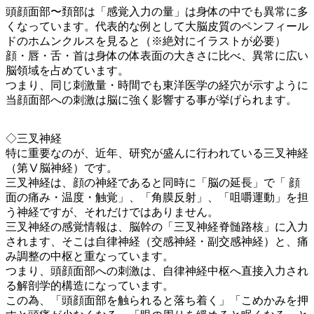
頭顔面部〜頚部は「感覚入力の量」は身体の中でも異常に多
くなっています。代表的な例として大脳皮質のペンフィール
ドのホムンクルスを見ると（※絶対にイラストが必要）
顔・唇・舌・首は身体の体表面の大きさに比べ、異常に広い
脳領域を占めています。
つまり、同じ刺激量・時間でも東洋医学の経穴が示すように
当顔面部への刺激は脳に強く影響する事が挙げられます。
◇三叉神経
特に重要なのが、近年、研究が盛んに行われている三叉神経
（第Ⅴ脳神経）です。
三叉神経は、顔の神経であると同時に「脳の延長」で「 顔
面の痛み・温度・触覚」、「角膜反射」、「咀嚼運動」を担
う神経ですが、それだけではありません。
三叉神経の感覚情報は、脳幹の「三叉神経脊髄路核」に入力
されます、そこは自律神経（交感神経・副交感神経）と、痛
み調整の中枢と重なっています。
つまり、頭顔面部への刺激は、自律神経中枢へ直接入力され
る解剖学的構造になっています。
この為、「頭顔面部を触られると落ち着く」「こめかみを押