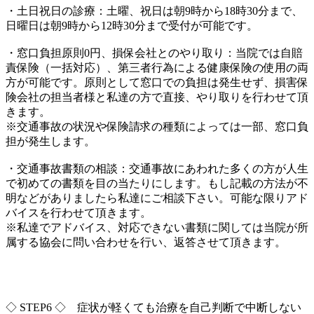
・土日祝日の診療：土曜、祝日は朝9時から18時30分まで、
日曜日は朝9時から12時30分まで受付が可能です。
・窓口負担原則0円、損保会社とのやり取り：
当院では自賠
責保険（一括対応）、
第三者行為による健康保険の使用の両
方が可能です。
原則として窓口での負担は発生せず、
損害保
険会社の担当者様と私達の方で直接、
やり取りを行わせて頂
きます。
※交通事故の状況や保険請求の種類によっては一部、
窓口負
担が発生します。
・交通事故書類の相談：
交通事故にあわれた多くの方が人生
で初めての書類を目の当たりに
します。
もし記載の方法が不
明などがありましたら私達にご相談下さい。
可能な限りアド
バイスを行わせて頂きます。
※私達でアドバイス、
対応できない書類に関しては当院が所
属する協会に問い合わせを行
い、返答させて頂きます。
◇ STEP6 ◇ 症状が軽くても治療を自己判断で中断しない