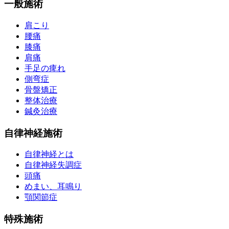
一般施術
肩こり
腰痛
膝痛
肩痛
手足の痺れ
側弯症
骨盤矯正
整体治療
鍼灸治療
自律神経施術
自律神経とは
自律神経失調症
頭痛
めまい、耳鳴り
顎関節症
特殊施術