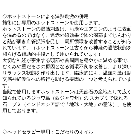
◇ホットストーンによる温熱刺激の併用
施術には専用のホットストーンを使用します。
ホットストーンの温熱刺激は、お湯やエアコンのように表面
を温めるのではなく、遠赤外線効果で体の深部までじんわり
と熱が届き血管拡張を促し、局所循環を改善することが知ら
れています。（ホットストーンは古くから神経の過敏状態を
和らげる補助的手段として用いられています）
大切な神経が密集する頭部や首周囲を穏やかに温める事で、
むくみや重だるさの原因となる循環不良を改善し、より深い
リラックス状態を作り出します。臨床的にも、温熱刺激は副
交感神経優位への移行を助ける要因の一つと考えられていま
す。
当院で使用しますホットストーンは天然石の産地として広く
知られているジャワ島（西ジャワ州）の スカブミで採れる
石「ブミ（インドネシア語で「地球・大地」の意味）」を使
用しております。
◇ヘッドセラピー専用：こだわりのオイル