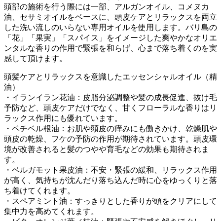
頭部の施術を行う際には一部、アルガンオイル、コメヌカ
油、セサミオイルをベースに、頭皮ケアとリラックスを両立
した洗い流しのいらない専用オイルを使用します。バリ島の
「花」「果実」「スパイス」をイメージした爽やかなオリエ
ンタルな香りの作用で緊張を和らげ、心まで落ち着くのを実
感して頂けます。
頭髪ケアとリラックスを意識したエッセンシャルオイル（精
油）
・イランイラン花油：皮脂分泌調整や髪の成長促進、抜け毛
予防など、頭皮ケアだけでなく、甘くフローラルな香りはリ
ラックス作用にも優れています。
・ベチベル根油：お肌や頭皮の痒みにも働きかけ、乾燥肌や
頭皮の乾燥、フケの予防の作用が期待されています。頭皮環
境が改善されると髪のつやや育毛などの効果も期待されま
す。
・ベルガモット果皮油：不安・緊張の緩和、リラックス作用
が高く、気持ちが沈んだり落ち込んだ時に心をゆっくりと落
ち着けてくれます。
・スペアミント油：すっきりとした香りが頭をクリアにして
集中力を高めてくれます。