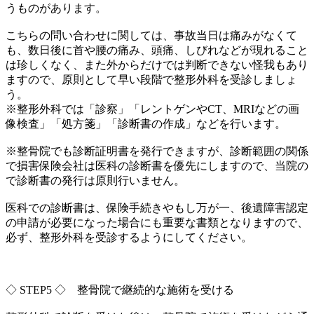
うものがあります。
こちらの問い合わせに関しては、事故当日は痛みがなくて
も、
数日後に首や腰の痛み、頭痛、
しびれなどが現れること
は珍しくなく、
また外からだけでは判断できない怪我もあり
ますので、
原則として早い段階で整形外科を受診しましょ
う。
※整形外科では「診察」「レントゲンやCT、
MRIなどの画
像検査」「処方箋」「診断書の作成」
などを行います。
※整骨院でも診断証明書を発行できますが、
診断範囲の関係
で損害保険会社は医科の診断書を優先にしますので
、当院の
で診断書の発行は原則行いません。
医科での診断書は、保険手続きやもし万が一、
後遺障害認定
の申請が必要になった場合にも重要な書類となります
ので、
必ず、整形外科を受診するようにしてください。
◇ STEP5 ◇ 整骨院で継続的な施術を受ける