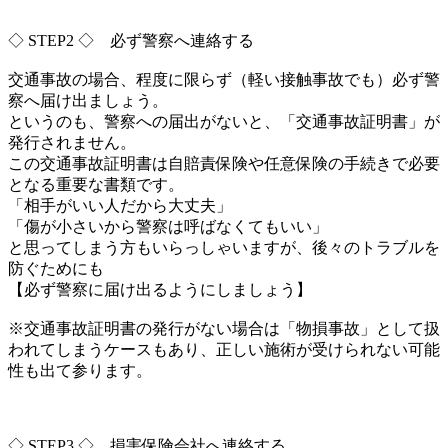
◇ STEP2 ◇ 必ず警察へ連絡する
交通事故の場合、程度に限らず（軽い接触事故でも）
必ず警
察へ届け出ましょう。
というのも、警察への届出がないと、「交通事故証明書」
が
発行されません。
この交通事故証明書は自賠責保険や任意保険の手続きで必要
となる
重要な書類です。
「相手がいい人だから大丈夫」
「傷が小さいから警察は呼ばなくてもいい」
と思ってしまう方もいらっしゃいますが、
後々のトラブルを
防ぐためにも
【必ず警察に届け出るようにしましょう】
※交通事故証明書の発行がない場合は「物損事故」
として扱
われてしまうケースもあり、
正しい施術が受けられない可能
性も出て参ります。
◇ STEP3 ◇ 損害保険会社へ連絡する