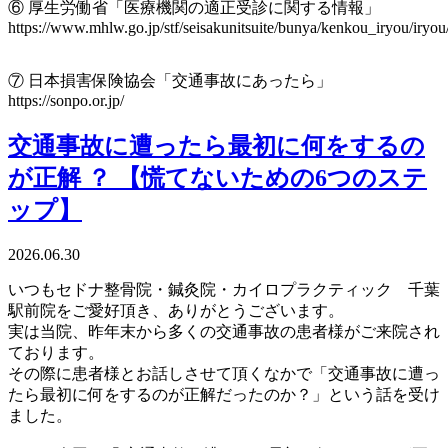
⑥ 厚生労働省「医療機関の適正受診に関する情報」
https://www.mhlw.go.jp/stf/seisakunitsuite/bunya/kenkou_iryou/iryou
⑦ 日本損害保険協会「交通事故にあったら」
https://sonpo.or.jp/
交通事故に遭ったら最初に何をするの
が正解 ？ 【慌てないための6つのステ
ップ】
2026.06.30
いつもセドナ整骨院・鍼灸院・カイロプラクティック 千葉
駅前院をご愛好頂き、ありがとうございます。
実は当院、
昨年末から多くの交通事故の患者様がご来院され
ております。
その際に患者様とお話しさせて頂くなかで「交通事故に遭っ
たら最
初に何をするのが正解だったのか？」という話を受け
ました。