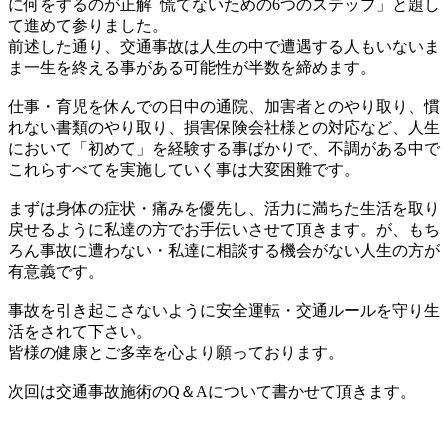
に何を
するのが正解 慌てないための6つのステップ」
と題し
て進めて参りました。
前述した通り、
交通事故は人生の中で遭遇する人もいないま
ま一生を終える事があ
る可能性が半数を締めます。
仕事・育児を休んでの日中の通院、加害者とのやり取り、
慣
れない書類のやり取り、損害保険会社様との対応など、
人生
において「初めて」を経験する事ばかりで、
不調がある中で
これらすべてを実施していく事は大変困難です。
まずは身体の症状・痛みを優先し、
活力に満ちた生活を取り
戻せるように私達の方でお手伝いさせて頂
きます。が、もち
ろん事故に遭わない・
私達に相談する機会がない人生の方が
有意義です。
事故を引き起こさないように安全運転・
交通ルールを守り生
活をされて下さい。
皆様の健康とご多幸を心より願っております。
次回は交通事故施術のQ＆Aについて書かせて頂きます。