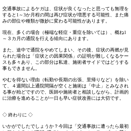
交通事故によるケガは、
症状が良くなったと思っても無理を
すると1～
3か月程の間は再び症状が増悪する可能性、
また痛
みの部位や種類が微妙に変わる可能性があります。
現在、多くの場合（極端な軽症・重症を除いては）、概ね1
～
３カ月の通院を行える傾向にあります。
また、途中で通院をやめてしまい、その後、
症状の再燃が見
られた場合は「症状との因果関係」
の証明が難しくなるケー
スも多々あり、この部分は私達、
施術者サイドではどうする
事もできません。
やむを得ない理由（転勤や長期の出張、里帰りなど）を除い
て、
４週間以上通院間隔が空くと施術は「中止」
とみなされ
る事が殆どですので、医師や施術者と相談しながら、
計画的
に治療を進めることが一日も早い症状改善には大切です。
◇ 終わりに ◇
いかがでしたでしょうか？今回は「交通事故に遭ったら最初