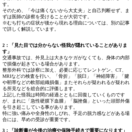
す。
そのため、「今は痛くないから大丈夫」と自己判断せず、ま
ずは医師の診察を受けることが大切です。
※むち打ちの症状が後から現れる理由については、別の記事
で詳しく解説しています。
2：「見た目では分からない怪我が隠れていることがありま
す」
交通事故では、外見上は大きなケガがなくても、身体の内部
で損傷が起きている場合があります。
整形外科では診察に加え、必要に応じてレントゲン、CT、
MRIなどの検査を行い、「骨折」「脱臼」「神経障害」「腱
や靭帯などの軟部組織損傷」またそれらが疑われるが疑われ
る所見などを総合的に評価します。
上記した怪我は時間の経過とともに回復していくものです
が、まれに「急性硬膜下血腫」「脳挫傷」といった頭部外傷
を引き起こしている事があります。
特に強い痛みや全身性のしびれ、手足の脱力感などがある場
合には、早めの受診が重要です。
3：「診断書が今後の治療や保険手続きで重要になります」