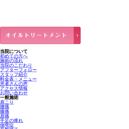
当院について
初めての方へ
施術の流れ
当院のこだわり
アフターフォロー
スタッフ紹介
料金表・メニュー
患者さんの声
アクセス情報
お問い合わせ
一般施術
肩こり
腰痛
膝痛
肩痛
手足の痺れ
側弯症