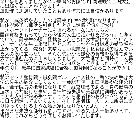
辛い事もありましたが辛い練習のお陰で3年間連続で全国大会
に出場することができました。
運動部に所属していたこともあり体力には自信があります。
私が、鍼灸師を志したのは高校3年生の秋頃になります。
国体が終了し部活を引退したときに進路で悩んでおり、
「スポーツトレーナーにも憧れるが、なにかしらの
国家資格をもっていたら今後の人生に活かせるだろう」と考え
ていて、高校生の頃、怪我をしたときにお世話になっていたト
レーナーの先生に相談したところ「これからは鍼灸の受診率が
上がってくる。鍼灸は素晴らしい職業だ」私も怪我で悩んでい
る人の役に立ちたい！そんな想いから鍼灸の資格を取得できる
大学に進むために上京してきました。大学進学と同時に一人暮
らしをし、大学とアルバイトの両立をしてきました。そして今
年の3月、無事に国家試験に合格し鍼灸師になることができま
した。
私のセドナ整骨院・鍼灸院グループに入社の一番の決め手は大
学の先生の紹介になります。千葉駅前院・出口院長や公津の杜
院・金子院長の後輩になります。経営理念である「真の健康の
追求」に共感した事や、自律神経失調や美容鍼に興味があった
ことも入社の決め手です。これから患者様のお役に立てるよう
に日々精進してまいります。そして患者様一人一人に親身に寄
り添っていけるような治療家になりたいと思います。
まだまだ未熟な部分も多いですが、やる気は人一倍あります。
皆様、これからどうぞ宜しくお願いいたします。