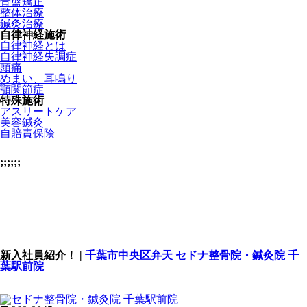
骨盤矯正
整体治療
鍼灸治療
自律神経施術
自律神経とは
自律神経失調症
頭痛
めまい、耳鳴り
顎関節症
特殊施術
アスリートケア
美容鍼灸
自賠責保険
;;;;;;
新入社員紹介！ |
千葉市中央区弁天 セドナ整骨院・鍼灸院 千
葉駅前院