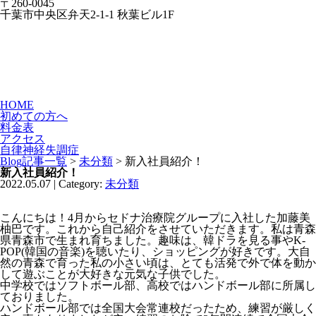
〒260-0045
千葉市中央区弁天2-1-1 秋葉ビル1F
HOME
初めての方へ
料金表
アクセス
自律神経失調症
Blog記事一覧
>
未分類
> 新入社員紹介！
新入社員紹介！
2022.05.07 | Category:
未分類
こんにちは！4月からセドナ治療院グループに入社した加藤美
柚巴です。これから自己紹介をさせていただきます。私は青森
県青森市で生まれ育ちました。趣味は、韓ドラを見る事やK-
POP(韓国の音楽)を聴いたり、ショッピングが好きです。大自
然の青森で育った私の小さい頃は、とても活発で外で体を動か
して遊ぶことが大好きな元気な子供でした。
中学校ではソフトボール部、高校ではハンドボール部に所属し
ておりました。
ハンドボール部では全国大会常連校だったため、練習が厳しく