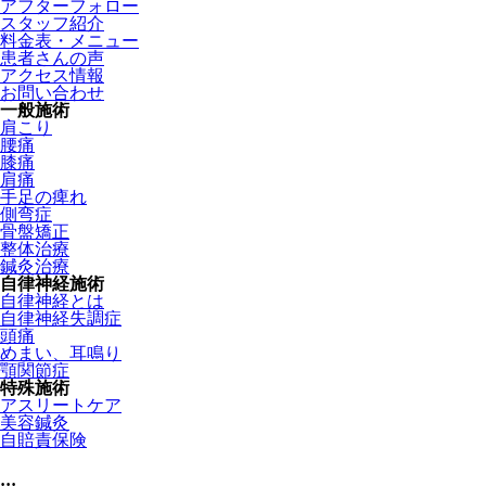
アフターフォロー
スタッフ紹介
料金表・メニュー
患者さんの声
アクセス情報
お問い合わせ
一般施術
肩こり
腰痛
膝痛
肩痛
手足の痺れ
側弯症
骨盤矯正
整体治療
鍼灸治療
自律神経施術
自律神経とは
自律神経失調症
頭痛
めまい、耳鳴り
顎関節症
特殊施術
アスリートケア
美容鍼灸
自賠責保険
;;;