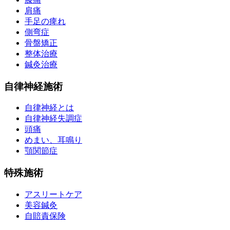
肩痛
手足の痺れ
側弯症
骨盤矯正
整体治療
鍼灸治療
自律神経施術
自律神経とは
自律神経失調症
頭痛
めまい、耳鳴り
顎関節症
特殊施術
アスリートケア
美容鍼灸
自賠責保険