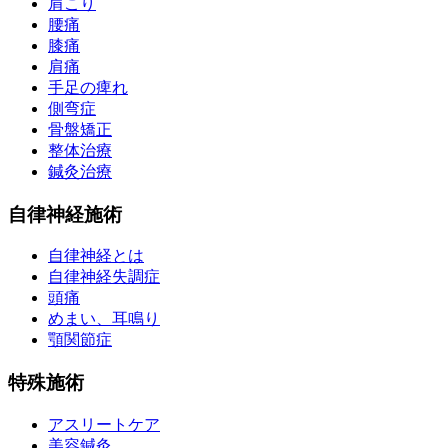
肩こり
腰痛
膝痛
肩痛
手足の痺れ
側弯症
骨盤矯正
整体治療
鍼灸治療
自律神経施術
自律神経とは
自律神経失調症
頭痛
めまい、耳鳴り
顎関節症
特殊施術
アスリートケア
美容鍼灸