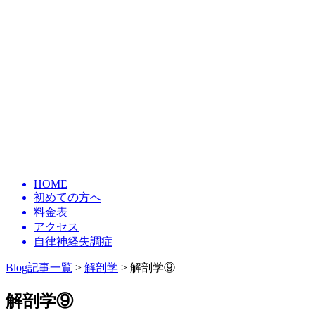
HOME
初めての方へ
料金表
アクセス
自律神経失調症
Blog記事一覧
>
解剖学
> 解剖学⑨
解剖学⑨