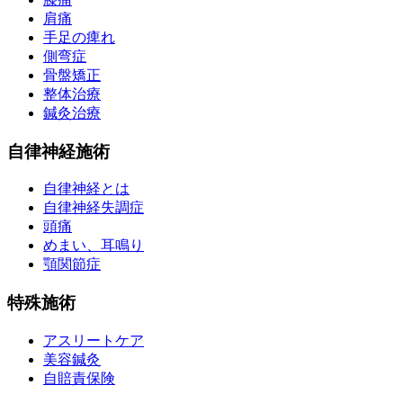
肩痛
手足の痺れ
側弯症
骨盤矯正
整体治療
鍼灸治療
自律神経施術
自律神経とは
自律神経失調症
頭痛
めまい、耳鳴り
顎関節症
特殊施術
アスリートケア
美容鍼灸
自賠責保険