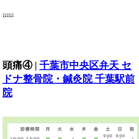
;;;;;;
頭痛④ |
千葉市中央区弁天 セ
ドナ整骨院・鍼灸院 千葉駅前
院