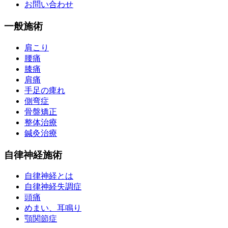
お問い合わせ
一般施術
肩こり
腰痛
膝痛
肩痛
手足の痺れ
側弯症
骨盤矯正
整体治療
鍼灸治療
自律神経施術
自律神経とは
自律神経失調症
頭痛
めまい、耳鳴り
顎関節症