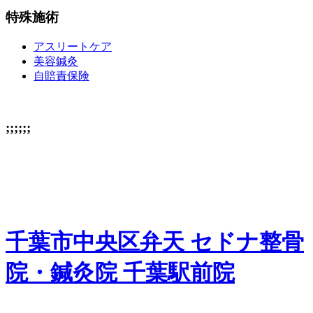
特殊施術
アスリートケア
美容鍼灸
自賠責保険
;;;;;;
千葉市中央区弁天 セドナ整骨
院・鍼灸院 千葉駅前院