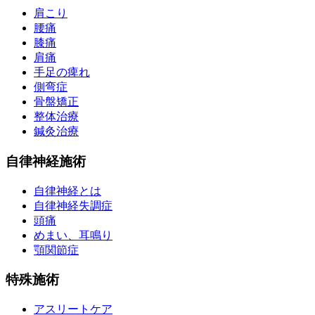
肩こり
腰痛
膝痛
肩痛
手足の痺れ
側弯症
骨盤矯正
整体治療
鍼灸治療
自律神経施術
自律神経とは
自律神経失調症
頭痛
めまい、耳鳴り
顎関節症
特殊施術
アスリートケア