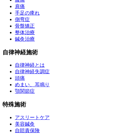
肩痛
手足の痺れ
側弯症
骨盤矯正
整体治療
鍼灸治療
自律神経施術
自律神経とは
自律神経失調症
頭痛
めまい、耳鳴り
顎関節症
特殊施術
アスリートケア
美容鍼灸
自賠責保険