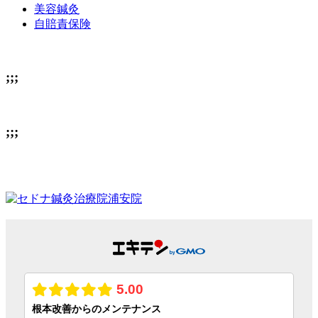
美容鍼灸
自賠責保険
;;;
;;;