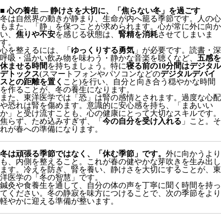
冬は自然界の動きが静まり、生命が内へ籠る季節です。人の心
もまた、「静」を保つことが求められます。心が常に外に向か
い、
焦りや不安
を感じる状態は、
腎精を消耗
させてしまいま
す。
心を整えるには、「
ゆっくりする勇気
」が必要です。読書・深
呼吸・温かい飲み物を味わう・静かな音楽を聴くなど、
五感を
休ませる時間
を持ちましょう。特に
寝る前の10分間はデジタル
デトックス
(スマートフォンやパソコンなどの
デジタルデバイ
スとの距離を置く
こと)を行い、自分と向き合う穏やかな時間
を作ることが、冬の養生になります。
また、東洋医学では「恐」は腎の感情とされます。過度な心配
や恐れは腎を傷めます。意識的に安心感を持ち、「まあいい
か」と受け流すことも、心の健康にとって大切なスキルです。
焦らず、ため込みすぎず、「
今の自分を受け入れる
」こと。そ
れが春への準備になります。
冬は頑張る季節ではなく、「休む季節」です。
外に向かうより
も、内側を整えること。これが春の健やかな芽吹きを生み出し
ます。冷えを防ぎ、腎を養い、静けさを大切にすることが、東
洋医学の「冬の智慧」です。
鍼灸や食養生を通して、自分の体の声を丁寧に聞く時間を持っ
てください。冬の静寂を味方につけることで、次の季節をより
軽やかに迎える準備が整います。
参考文献：
厚生労働省：
健康日本21アクション支援システム