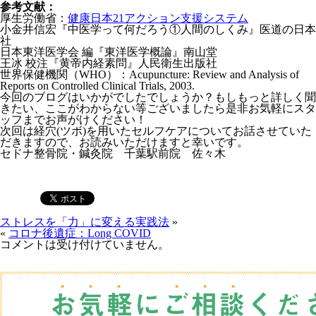
小金井信宏『中医学って何だろう①人間のしくみ』医道の日本
社
日本東洋医学会 編『東洋医学概論』南山堂
王冰 校注『黄帝内経素問』人民衛生出版社
世界保健機関（WHO）：Acupuncture: Review and Analysis of
Reports on Controlled Clinical Trials, 2003.
今回のブログはいかがでしたでしょうか？もしもっと詳しく聞
きたい、ここがわからない等ございましたら是非お気軽にスタ
ッフまでお声がけください！
次回は経穴(ツボ)を用いたセルフケアについてお話させていた
だきますので、お読みいただけますと幸いです。
セドナ整骨院・鍼灸院 千葉駅前院 佐々木
ストレスを「力」に変える実践法
»
«
コロナ後遺症：Long COVID
コメントは受け付けていません。