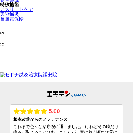
美容鍼灸
自賠責保険
;;;
;;;