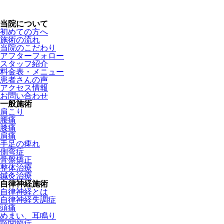
当院について
初めての方へ
施術の流れ
当院のこだわり
アフターフォロー
スタッフ紹介
料金表・メニュー
患者さんの声
アクセス情報
お問い合わせ
一般施術
肩こり
腰痛
膝痛
肩痛
手足の痺れ
側弯症
骨盤矯正
整体治療
鍼灸治療
自律神経施術
自律神経とは
自律神経失調症
頭痛
めまい、耳鳴り
顎関節症
特殊施術
アスリートケア