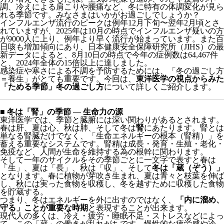
インフルエンザ流行のピークは例年12月下旬〜翌年2月頃とさ
れていますが、2025年は10月の時点でインフルエンザ疑いの方
が9000人に上り、例年より早く流行が始まっています。また百
日咳も増加傾向にあり、日本健康安全保障研究所（JIHS）の最
新データによると、8月10日の時点で今年の症例数は64,467件
と、2024年全体の15倍以上に達しました。
感染症や寒さによる不調を予防するためには、「冬の過ごし方
＝養生」がとても重要です。今回は、
東洋医学の視点からみた
「ためる季節」冬の過ごし方
について詳しくご紹介します。
■ 冬は「腎」の季節 ― 生命力の源
東洋医学では、季節と臓腑には深い関わりがあるとされます。
春は肝、夏は心、秋は肺、そして冬は
腎
にあたります。腎とは
単なる腎臓だけでなく、「生命エネルギーの根本（腎精）」を
蓄える重要なシステムです。腎精は成長・発育・生殖・老化・
免疫など、人間が生命を維持する為の根幹に関わります。
そして一年のサイクルをその季節ごとに一文字で表すと春は
「生」、夏は「長」、秋は「収」、そして
冬は「蔵（ぞう）」
となります。春に植物が芽吹き生まれ、夏は青々と枝葉を伸ば
し、秋には実った食物を収穫し、冬を越すために収穫した食物
を貯蔵する。
つまり、冬はエネルギーを外に出すのではなく、
「内に溜め、
守る」ことが重要な時期
と表現することが出来ます。
現代人の多くは、冷え・疲労・睡眠不足・ストレスなどによっ
て、この「蔵」の働きが乱れがちです。慢性的な疲労感や冷
え、むくみ、腰痛なども「腎虚（じんきょ）」という腎が弱っ
ているサインです。