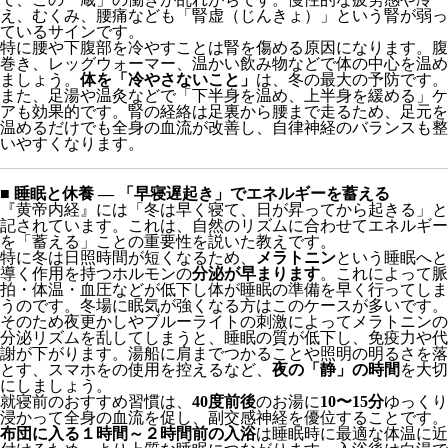
特に腰や下腹部を冷やすことは腎を傷める原因になります。腹
巻き、レッグウォーマー、温かい飲み物などで体の中心を温め
ましょう。
体を「冷やさないこと」
は、冬の最大の予防です。
また、足湯や温灸などで「下半身を温め、上半身を緩める」ケ
アも効果的です。腎の経絡は足裏から腰まで走るため、足元を
温めるだけでも全身の血流が改善し、自律神経のバランスも整
いやすくなります。
■ 睡眠と休養 ― 「早寝遅起き」でエネルギーを蓄える
『黄帝内経』には「冬は早く寝て、日が昇ってから起きる」と
記されています。これは、自然のリズムに合わせてエネルギー
を「蓄える」ことの重要性を説いた教えです。
特に冬は日照時間が短くなるため、
メラトニン
という睡眠へと
導く作用を持つホルモンの
分泌が早まります
。これによって脈
拍・体温・血圧などが低下し体が睡眠の準備を早く行ってしま
うのです。冬場に眠気が強くなる方はこのケースが多いです。
そのため夜更かしやブルーライトの刺激によってメラトニンの
分泌リズムを乱してしまうと、睡眠の質が低下し、免疫力や代
謝が下がります。湯船に肩までつかることや照明の明るさを落
とす、スマホをの使用を控えるなど、
夜の「静」の時間
を大切
にしましょう。
就寝前のおすすめ習慣は、
40度前後
のお湯に
10〜15分
ゆっくり
浸かって全身の血流を促し、副交感神経を優位することです。
布団に入る１時間～２時間前の入浴
は睡眠時に最適な体温に近
付けるため、より上質な睡眠につながります。入浴後は白湯で
体内を潤し、心身を温めてから布団へ入りましょう。