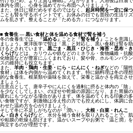
また、休日に寝だめをするのではなく、
起床時間を一定に保つ
ことも腎を守るポイントです。お休みの日でも普段の生活リズ
ムを乱さず、整えることが「ためる力」につながります。
■ 食養生 ― 黒い食材と体を温める食材で腎を補う
冬の食養生では、
「温める」
ことと
「腎を補う」
ことを意識し
ましょう。東洋医学で腎は「黒」と対応し、黒い食材は腎を助
けるとされています。
黒ごま・黒豆・ひじき・海苔・昆布・き
くらげ
などは、カリウムや鉄などのミネラル・食物繊維・抗酸
化物質などが豊富にふくまれており、髪や骨、ホルモンバラン
スの維持にも役立ちます。
また、
羊肉・鶏肉・生姜・にら・にんにく・ねぎ
などの「陽性
食材」は体を内側から温めてくれます。特に鍋料理は冬の理想
的な食養生。根菜類や薬味を加えて、栄養と温かさを両立させ
ましょう。
注意点として、唐辛子やにんにくを過剰に摂ると体内の「陰」
を少なくしてしまい、のぼせや乾燥の原因になり、また胃腸の
疲れにもつながる場合があります。体を温めてくれる印象の多
い食物ですが、刺激物は冷え性の方でも控えめにし、体調に合
わせた温め方を心がけましょう。
そして冬に不足しがちなのが「潤い」。
大根・白菜・れんこ
ん・白きくらげ
など、水分を補う食材を取り入れることで、肌
や粘膜の乾燥も防げます。温かいスープやお粥で「温と潤」を
両立するのが理想です。
■ 心の養生 ― 静けさを大切に、「焦らない冬」を過ごす