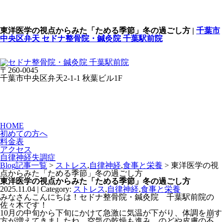
東洋医学の視点からみた「ためる季節」冬の過ごし方 |
千葉市
中央区弁天 セドナ整骨院・鍼灸院 千葉駅前院
〒260-0045
千葉市中央区弁天2-1-1 秋葉ビル1F
HOME
初めての方へ
料金表
アクセス
自律神経失調症
Blog記事一覧
>
ストレス
,
自律神経
,
食事と栄養
> 東洋医学の視
点からみた「ためる季節」冬の過ごし方
東洋医学の視点からみた「ためる季節」冬の過ごし方
2025.11.04 | Category:
ストレス
,
自律神経
,
食事と栄養
みなさんこんにちは！セドナ整骨院・鍼灸院 千葉駅前院の
佐々木です！
10月の中旬から下旬にかけて急激に気温が下がり、体調を崩す
方が増えてきましたね。空気の乾燥も進み、のどや皮膚の不
調、冷えによる肩こりや腰痛など、冬に特有の体調変化が見ら
れる季節です。みなさまはいかがお過ごしでしょうか？