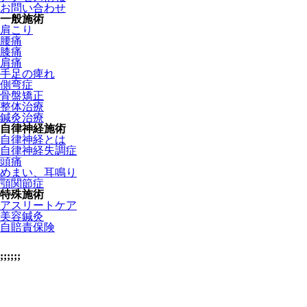
お問い合わせ
一般施術
肩こり
腰痛
膝痛
肩痛
手足の痺れ
側弯症
骨盤矯正
整体治療
鍼灸治療
自律神経施術
自律神経とは
自律神経失調症
頭痛
めまい、耳鳴り
顎関節症
特殊施術
アスリートケア
美容鍼灸
自賠責保険
;;;;;;