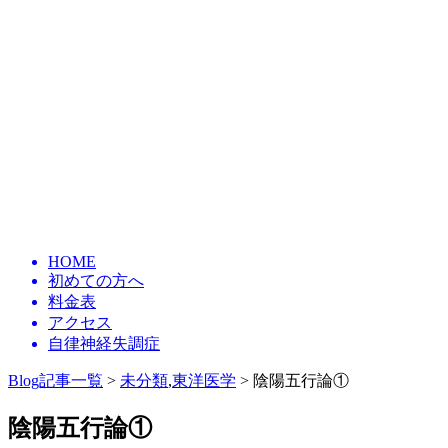
HOME
初めての方へ
料金表
アクセス
自律神経失調症
Blog記事一覧
>
未分類
,
東洋医学
> 陰陽五行論①
陰陽五行論①