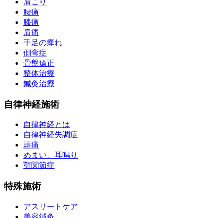
肩こり
腰痛
膝痛
肩痛
手足の痺れ
側弯症
骨盤矯正
整体治療
鍼灸治療
自律神経施術
自律神経とは
自律神経失調症
頭痛
めまい、耳鳴り
顎関節症
特殊施術
アスリートケア
美容鍼灸