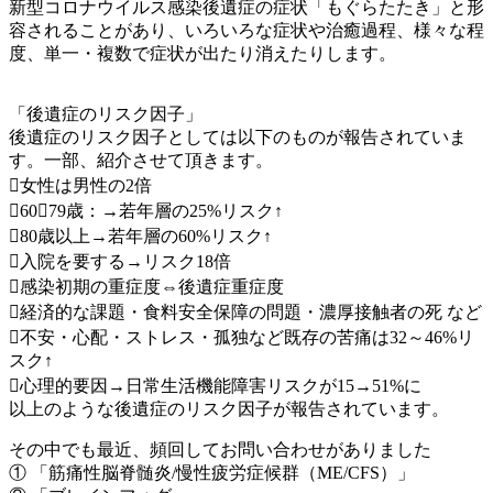
新型コロナウイルス感染後遺症の症状「もぐらたたき」と形
容されることがあり、いろいろな症状や治癒過程、様々な程
度、単一・複数で症状が出たり消えたりします。
「後遺症のリスク因子」
後遺症のリスク因子としては以下のものが報告されていま
す。一部、紹介させて頂きます。
女性は男性の2倍
60～79歳：→若年層の25%リスク↑
80歳以上→若年層の60%リスク↑
入院を要する→リスク18倍
感染初期の重症度⇔後遺症重症度
経済的な課題・食料安全保障の問題・濃厚接触者の死 など
不安・心配・ストレス・孤独など既存の苦痛は32～46%リ
スク↑
心理的要因→日常生活機能障害リスクが15→51%に
以上のような後遺症のリスク因子が報告されています。
その中でも最近、頻回してお問い合わせがありました
① 「筋痛性脳脊髄炎/慢性疲労症候群（ME/CFS）」