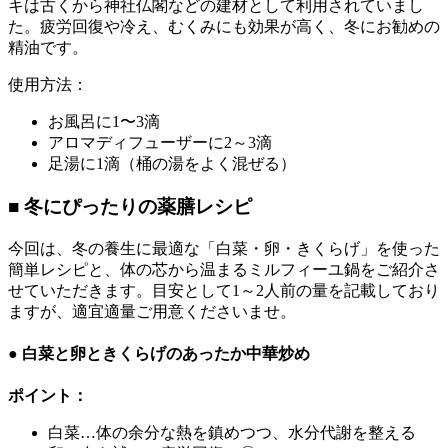
キは古くから神社仏閣などの建材として利用されていまし
た。疲労回復や冷え、むくみにも効果が高く、冬にお勧めの
精油です。
使用方法：
お風呂に1〜3滴
アロマディフューザーに2～3滴
足湯に1滴（桶の湯をよく混ぜる）
■ 冬にぴったりの薬膳レシピ
今回は、冬の養生に最適な「白菜・卵・きくらげ」を使った
簡単レシピと、体の芯から温まるミルフィーユ鍋をご紹介さ
せていただきます。目安として1～2人前の量を記載しており
ますが、適宜適量ご用意くださいませ。
● 白菜と卵ときくらげのあったか中華炒め
ポイント：
白菜…体の余分な熱を鎮めつつ、水分代謝を整える