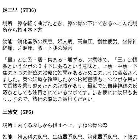
足三里（ST36）
場所：膝を軽く曲げたとき、膝の骨の下にできるへこんだ場
所から指４本下方
効能：消化器系の疾患、婦人病、高血圧、慢性疲労、坐骨神
経痛、片麻痺、膝・下腿の障害
「里」とは邑・居・集まる・通ずる、の意味で、「三」は犢
鼻というツボの３寸下にあるという意味と、上焦・中焦・下
焦の３つの部位の治療に効果があるためこのように命名され
ました。奥の細道を執筆したかの松尾芭蕉もこのツボを用い
て長旅を乗り越えたとの記載があり、最近では自律神経の反
応点としても注目されているツボです。歩き疲れに効果もあ
りますので、旅行の際はご活用ください。
三陰交（SP6）
場所：内くるぶしから指４本上、すねの骨の際
効能：婦人科の疾患、生殖器系疾患、消化器系疾患、下肢の