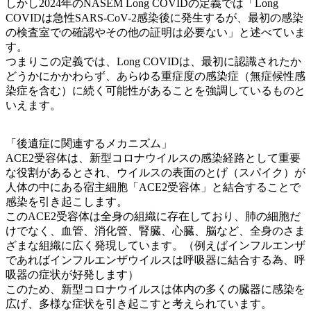
しかし2024年のNASEM Long COVIDの定義では「Long
COVIDは急性SARS-CoV-2感染後に発生するが、最初の感染
の検査室での確認やその他の証明は必要ない」と述べていま
す。
つまりこの定義では、Long COVIDは、最初に認識されたか
どうかにかかわらず、あらゆる重症度の感染症（無症候性感
染症を含む）に続く可能性があることを強調しているものと
いえます。
「後遺症に関連するメカニズム」
ACE2受容体は、新型コロナウイルスの感染経路として重要
な役割があるとされ、ウイルスの表面のとげ（スパイク）が
人体の中にある宿主細胞「ACE2受容体」と結合することで
感染を引き起こします。
このACE2受容体は全身の組織に存在しており、肺の細胞だ
けでなく、血管、消化管、腎臓、心臓、脳など、全身のさま
ざまな組織に広く発現しています。（例えばインフルエンザ
であればインフルエンザウイルスは呼吸器に結合する為、呼
吸器の症状が好発します）
このため、新型コロナウイルスは体内の多くの臓器に感染を
広げ、多様な症状を引き起こすと考えられています。