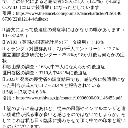
で、この研究によると感染者の8人に1人（12.7%）がLong
COVID（コロナ後遺症）になったとしています
引用：https://www.thelancet.com/journals/lancet/article/PIIS0140-
6736(22)01214-4/fulltext
 論文によって後遺症の発症率にはかなりの幅があります（
10～87.4％ ）
 WHO（英国の国家統計局のデータ採用）：10％
 オランダ（対照群あり、7万6千人エントリー）：12.7％
国立国際医療研究センター：25.8％が18か月後も何らかの症
状
和歌山県の調査：163人中75人になんらかの後遺症
世田谷区の調査：3710人中48.1%に後遺症
 2023年発表の厚労省の調査結果でも、感染後に後遺症にな
った割合が成人で11.7～23.4％と報告されている
 5歳～17歳でも6.3％
引用：https://www.mhlw.go.jp/content/10906000/001146453.pdf
上記のように差はあれど、従来の風邪やインフルエンザと違
い後遺症が残る事が多いと感じるのではないでしょうか。そ
してこれは私も日々臨床に携わらせて頂く中での印象と近い
ものがございます。