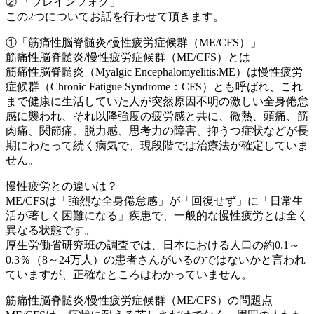
② 「ブレインフォグ」
この2つについてお話を行わせて頂きます。
①「筋痛性脳脊髄炎/慢性疲労症候群（ME/CFS）」
筋痛性脳脊髄炎/慢性疲労症候群（ME/CFS）とは
筋痛性脳脊髄炎（Myalgic Encephalomyelitis:ME）は慢性疲労
症候群（Chronic Fatigue Syndrome：CFS）とも呼ばれ、これ
まで健康に生活していた人が突然原因不明の激しい全身倦怠
感に襲われ、それ以降強度の疲労感と共に、微熱、頭痛、筋
肉痛、関節痛、脱力感、思考力の障害、抑うつ症状などが長
期にわたって続く病気で、現段階では治療法が確定していま
せん。
慢性疲労との違いは？
ME/CFSは「強烈な全身倦怠感」が「回復せず」に「日常生
活が著しく困難になる」疾患で、一般的な慢性疲労とは全く
異なる状態です。
厚生労働省研究班の調査では、日本における人口の約0.1～
0.3％（8～24万人）の患者さんがいるのではないかと言われ
ていますが、正確なところはわかっていません。
筋痛性脳脊髄炎/慢性疲労症候群（ME/CFS）の問題点