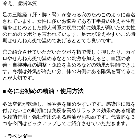
冷え、虚弱体質
足の三陰経（肝・脾・腎）が交わる穴のためこのように命名
されています。女性に多いお悩みである下半身の冷えや生理
痛をはじめとした婦人科系の疾患に特に効果が高いため女性
のためのツボとも言われています。足元が冷えやすいこの時
期はせんねん灸で温めてあげるととても良いです。
◎ご紹介させていただいたツボを指で優しく押したり、カイ
ロやせんねん灸で温めるなどの刺激を加えると、血流の改
善・自律神経の調整・免疫を高めるなどの効果が期待できま
す。冬場は外気が冷たい分、体の内側にある陽気を育てるこ
とが大切です。
■ 冬にお勧めの精油・使用方法
冬は空気が乾燥し、喉や鼻を痛めやすいです。感染症に気を
付けたいこの時期には免疫を高めリラックス効果のある精油
や殺菌作用・強壮作用のある精油がお勧めです。代表的な３
つを今回はピックアップしてご紹介させていただきます。
・ラベンダー