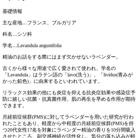
基礎情報
主な産地…フランス、ブルガリア
科名…シソ科
学名…Lavandula angustifolia
精油のお話をする際にはまず欠かせないラベンダー。
古くから様々な用途で広く愛されて使われ、学名の
「Lavandula」はラテン語の「lavo(洗う)」、「lividus(青みが
かった鉛色)」に由来するといわれています。
リラックス効果の他にも炎症を抑える抗炎症効果や感染症予
防に嬉しい抗菌・抗真菌作用、肌の再生を早める作用が期待
できます。
月経前症候群(PMS)に対してラベンダーを用いた研究が行わ
れたこともあり、軽度から中程度の月経前症候群(PMS)を持
つ20代女性17名を対象にラベンダー精油の香りを10分間吸入
させたところ、副交感神経が活性化し、気分の落ち込みが軽