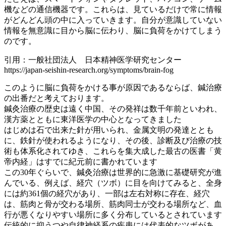
機などの通信機器です。これらは、見ているだけで常に情報
がどんどん頭の中に入っていきます。自分が意識していない
情報を無意識に目から脳に伝わり、脳に負荷をかけてしまう
のです。
引用：一般社団法人 日本精神医学研究センター
https://japan-seishin-research.org/symptoms/brain-fog
このように脳に負荷をかける事が原因であるならば、鍼治療
の出番だと考えております。
鍼灸治療の歴史は遠く中国、その発祥は数千年前といわれ、
漢方薬とともに東洋医学の中心となってきました
はじめは石で出来た針が用いられ、金属文明の発達ととも
に、鉄針が使われるようになり、その後、診断及び治療の技
術も体系化されてゆき、これらを集大成した最古の医書「黄
帝内経」はすでに紀元前に書かれています
この30年ぐらいで、鍼灸治療は世界的に急激に基礎研究が進
んでいる、例えば、経穴（ツボ）に目を向けてみると、全身
には約361個の経穴があり、一部は左右対称に存在、経穴
は、筋肉と骨が交わる場所、筋肉同士が交わる場所など、血
行が悪くなりやすい場所に多く分布しているとされています
伝統的に抑うつや自律神経系の疾患には代表的なツボがあ