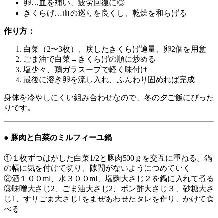
卵…血を補い、疲労回復に◎
きくらげ…血の巡りを良くし、乾燥を和らげる
作り方：
白菜（2〜3枚）、戻したきくらげ適量、卵2個を用意
ごま油で白菜→きくらげの順に炒める
塩少々、鶏ガラスープで軽く味付け
最後に溶き卵を流し入れ、ふんわり固めれば完成
身体を冷やしにくい組み合わせなので、冬の夕ご飯にぴった
りです。
● 豚肉と白菜のミルフィーユ鍋
①１枚ずつはがした白菜1/2と豚肉500ｇを交互に重ねる。鍋
の幅に気を付けて切り、隙間がないようにつめていく
②酒１００ml、水３００ml、塩麴大さじ２を鍋に入れて煮る
③味噌大さじ2、ごま油大さじ2、ポン酢大さじ３、砂糖大さ
じ1、すりごま大さじ1をまぜあわせたタレを作り、かけて食
べる