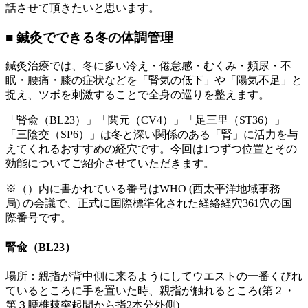
話させて頂きたいと思います。
■ 鍼灸でできる冬の体調管理
鍼灸治療では、冬に多い冷え・倦怠感・むくみ・頻尿・不
眠・腰痛・膝の症状などを「腎気の低下」や「陽気不足」と
捉え、ツボを刺激することで全身の巡りを整えます。
「腎兪（BL23）」「関元（CV4）」「足三里（ST36）」
「三陰交（SP6）」は冬と深い関係のある「腎」に活力を与
えてくれるおすすめの経穴です。今回は1つずつ位置とその
効能についてご紹介させていただきます。
※（）内に書かれている番号はWHO (西太平洋地域事務
局) の会議で、正式に国際標準化された経絡経穴361穴の国
際番号です。
腎兪（BL23）
場所：親指が背中側に来るようにしてウエストの一番くびれ
ているところに手を置いた時、親指が触れるところ(第２・
第３腰椎棘突起間から指2本分外側)