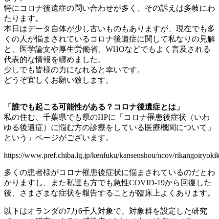
特にコロナ後遺症の問い合わせが多く、その訴えは多岐にわ
たります。
本日はデータ自体が少し古いものもありますが、現在でも多
くの人が悩まされているコロナ後遺症に関して私なりの見解
と、医学論文や厚生労働省、WHOなどでもよく言及される
代表的な情報を纏めました。
少しでも皆様の力になれると幸いです。
どうぞ宜しくお願い致します。
「誰でも起こる可能性がある？コロナ後遺症とは」
私の住む、千葉県でも県のHPに「コロナ罹患後症状（いわ
ゆる後遺症）に悩む方の診療をしている医療機関について」
という」ページがございます。
https://www.pref.chiba.lg.jp/kenfuku/kansenshou/ncov/rikangoiryoki
多くの患者様がコロナ罹患後症状に悩まされているのだとわ
かりますし、また私達も方でも急性COVID-19から回復した
後、さまざまな症状を報告することが臨床上よくあります。
以下はオランダの7万6千人対象で、対象群を設定した研究