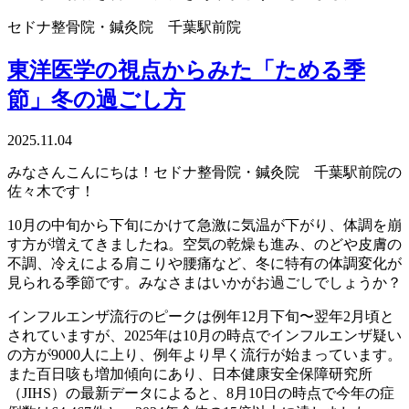
セドナ整骨院・鍼灸院 千葉駅前院
東洋医学の視点からみた「ためる季
節」冬の過ごし方
2025.11.04
みなさんこんにちは！セドナ整骨院・鍼灸院 千葉駅前院の
佐々木です！
10月の中旬から下旬にかけて急激に気温が下がり、体調を崩
す方が増えてきましたね。空気の乾燥も進み、のどや皮膚の
不調、冷えによる肩こりや腰痛など、冬に特有の体調変化が
見られる季節です。みなさまはいかがお過ごしでしょうか？
インフルエンザ流行のピークは例年12月下旬〜翌年2月頃と
されていますが、2025年は10月の時点でインフルエンザ疑い
の方が9000人に上り、例年より早く流行が始まっています。
また百日咳も増加傾向にあり、日本健康安全保障研究所
（JIHS）の最新データによると、8月10日の時点で今年の症