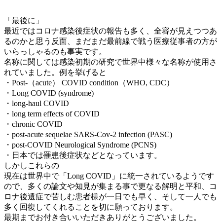
「最後に」
最近ではコロナ感染後症状の報告も多く、全容が見えつつあ
るのかと思う反面、まだまだ最前線で戦う医療従事者の方が
いらっしゃるのも事実です。
名称に関しては感染初期の研究で世界中様々な名称が使用さ
れていました。例を挙げると
・Post-（acute） COVID condition（WHO, CDC）
・Long COVID (syndrome)
・long-haul COVID
・long term effects of COVID
・chronic COVID
・post-acute sequelae SARS-Cov-2 infection (PASC)
・post-COVID Neurological Syndrome (PCNS)
・日本では罹患後症状などとなっています。
しかしこれらの
現在は世界中で「Long COVID」に統一されているようです
ので、多くの論文や知見が集まる事で更なる解明と平和、コ
ロナ後遺症で苦しむ患者様が一日でも早く、そして一人でも
多く回復してくれることを切に願っております。
最期までお付き合いいただきありがとうございました。