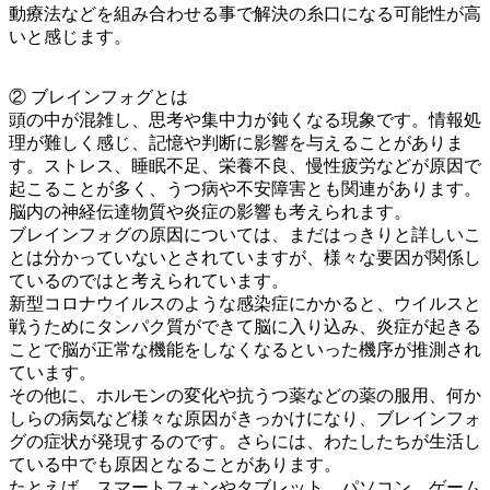
動療法などを組み合わせる事で解決の糸口になる可能性が高
いと感じます。
② ブレインフォグとは
頭の中が混雑し、思考や集中力が鈍くなる現象です。情報処
理が難しく感じ、記憶や判断に影響を与えることがありま
す。ストレス、睡眠不足、栄養不良、慢性疲労などが原因で
起こることが多く、うつ病や不安障害とも関連があります。
脳内の神経伝達物質や炎症の影響も考えられます。
ブレインフォグの原因については、まだはっきりと詳しいこ
とは分かっていないとされていますが、様々な要因が関係し
ているのではと考えられています。
新型コロナウイルスのような感染症にかかると、ウイルスと
戦うためにタンパク質ができて脳に入り込み、炎症が起きる
ことで脳が正常な機能をしなくなるといった機序が推測され
ています。
その他に、ホルモンの変化や抗うつ薬などの薬の服用、何か
しらの病気など様々な原因がきっかけになり、ブレインフォ
グの症状が発現するのです。さらには、わたしたちが生活し
ている中でも原因となることがあります。
たとえば、スマートフォンやタブレット、パソコン、ゲーム