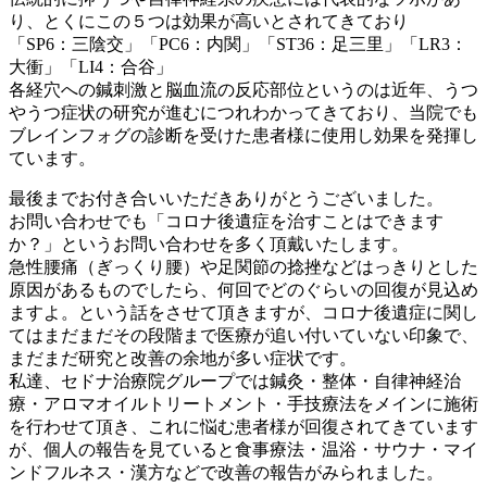
り、とくにこの５つは効果が高いとされてきており
「SP6：三陰交」「PC6：内関」「ST36：足三里」「LR3：
大衝」「LI4：合谷」
各経穴への鍼刺激と脳血流の反応部位というのは近年、うつ
やうつ症状の研究が進むにつれわかってきており、当院でも
ブレインフォグの診断を受けた患者様に使用し効果を発揮し
ています。
最後までお付き合いいただきありがとうございました。
お問い合わせでも「コロナ後遺症を治すことはできます
か？」というお問い合わせを多く頂戴いたします。
急性腰痛（ぎっくり腰）や足関節の捻挫などはっきりとした
原因があるものでしたら、何回でどのぐらいの回復が見込め
ますよ。という話をさせて頂きますが、コロナ後遺症に関し
てはまだまだその段階まで医療が追い付いていない印象で、
まだまだ研究と改善の余地が多い症状です。
私達、セドナ治療院グループでは鍼灸・整体・自律神経治
療・アロマオイルトリートメント・手技療法をメインに施術
を行わせて頂き、これに悩む患者様が回復されてきています
が、個人の報告を見ていると食事療法・温浴・サウナ・マイ
ンドフルネス・漢方などで改善の報告がみられました。