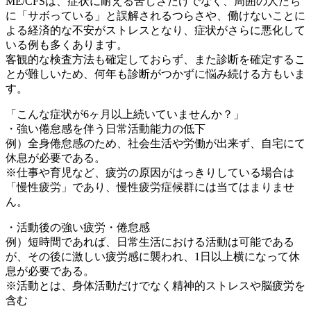
ME/CFSは、症状に耐える苦しさだけでなく、周囲の人たち
に「サボっている」と誤解されるつらさや、働けないことに
よる経済的な不安がストレスとなり、症状がさらに悪化して
いる例も多くあります。
客観的な検査方法も確定しておらず、また診断を確定するこ
とが難しいため、何年も診断がつかずに悩み続ける方もいま
す。
「こんな症状が6ヶ月以上続いていませんか？」
・強い倦怠感を伴う日常活動能力の低下
例）全身倦怠感のため、社会生活や労働が出来ず、自宅にて
休息が必要である。
※仕事や育児など、疲労の原因がはっきりしている場合は
「慢性疲労」であり、慢性疲労症候群には当てはまりませ
ん。
・活動後の強い疲労・倦怠感
例）短時間であれば、日常生活における活動は可能である
が、その後に激しい疲労感に襲われ、1日以上横になって休
息が必要である。
※活動とは、身体活動だけでなく精神的ストレスや脳疲労を
含む