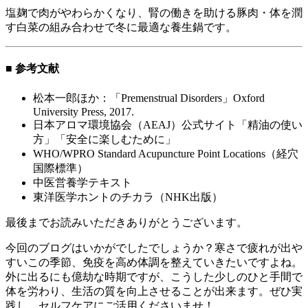
塩麹で肉がやわらかくなり、腎の働きを助ける豚肉・体を潤
す白菜の組み合わせで冬に最適な養生鍋です。
■ 参考文献
松本一郎ほか：「Premenstrual Disorders」Oxford
University Press, 2017.
日本アロマ環境協会（AEAJ）公式サイト「精油の使い
方」「安全に楽しむために」
WHO/WPRO Standard Acupuncture Point Locations（経穴
国際標準）
中医営養学テキスト
東洋医学ホントのチカラ（NHK出版）
最後までお読みいただきありがとうございます。
今回のブログはいかがでしたでしょうか？寒さで疲れが出や
すいこの季節、免疫を高め体調を整えていきたいですよね。
外に出るにも億劫な時期ですが、こうした少しのひと手間で
体を労わり、生活の質を向上させることが出来ます。ぜひ実
践し、セルフケアにご活用くださいませ！