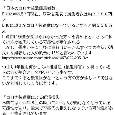
「日本のコロナ後遺症患者数」
 2023年5月7日現在、厚労省発表で感染者数は約３３８０万
人
 仮に10％がコロナ後遺症になっているとすると約３３８万
人
 適切に検査が受けられなかった方々を含めると、さらに多
くの方が罹患している可能性が示唆される
しかし、罹患から１年後に寛解（いったんすべての症状が消
失）を経験した人の割合は15％と言われています
https://www.nature.com/articles/s41467-022-29513-z
つまり1年後も何かしらの後遺症（後遺障害）を持っている
人の方が割合として多いという事です。
ここまでくると後遺症がないという方の方が珍しいのではな
いかと感じてしまうほどです。
「コロナ後遺症による経済損失」
米国では2022年８月の時点で400万人が働けなくなっている
可能性があり、最大で32兆円の損失になっている可能性があ
る、と推定されています