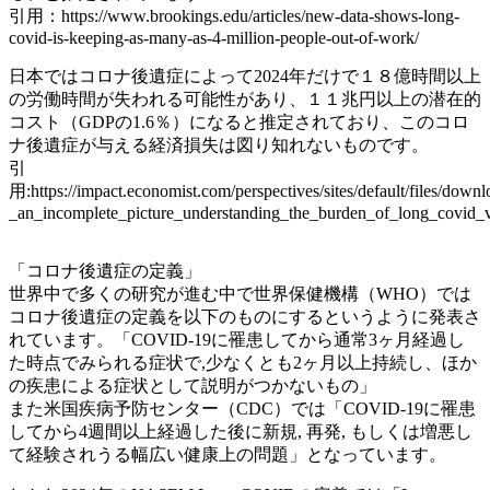
引用：https://www.brookings.edu/articles/new-data-shows-long-
covid-is-keeping-as-many-as-4-million-people-out-of-work/
日本ではコロナ後遺症によって2024年だけで１８億時間以上
の労働時間が失われる可能性があり、１１兆円以上の潜在的
コスト（GDPの1.6％）になると推定されており、このコロ
ナ後遺症が与える経済損失は図り知れないものです。
引
用:https://impact.economist.com/perspectives/sites/default/files/down
_an_incomplete_picture_understanding_the_burden_of_long_covid_
「コロナ後遺症の定義」
世界中で多くの研究が進む中で世界保健機構（WHO）では
コロナ後遺症の定義を以下のものにするというように発表さ
れています。「COVID-19に罹患してから通常3ヶ月経過し
た時点でみられる症状で,少なくとも2ヶ月以上持続し、ほか
の疾患による症状として説明がつかないもの」
また米国疾病予防センター（CDC）では「COVID-19に罹患
してから4週間以上経過した後に新規, 再発, もしくは増悪し
て経験されうる幅広い健康上の問題」となっています。