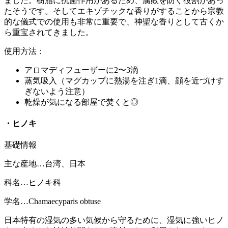
ました。樹脂に抗菌作用があるため、腐敗を防ぐ役割があっ
たそうです。そしてエキゾチックな香りがすることから宗教
的な儀式での使用も非常に重要で、神聖な香りとして古くか
ら重宝されてきました。
使用方法：
アロマディフューザーに2〜3滴
蒸気吸入（マグカップに熱湯を注ぎ1滴、顔を近づけす
ぎないよう注意）
乾燥が気になる部屋で焚くと◎
・ヒノキ
基礎情報
主な産地…台湾、日本
科名…ヒノキ科
学名…Chamaecyparis obtuse
日本特有の湿気の多い気候から守るために、湿気に強いヒノ