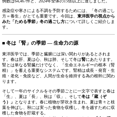
例数は64,467件と、2024年全体の15倍以上に達しました。
感染症や寒さによる不調を予防するためには、「冬の過ごし
方＝養生」がとても重要です。今回は、
東洋医学の視点から
みた「ためる季節」冬の過ごし方
について詳しくご紹介しま
す。
■ 冬は「腎」の季節 ― 生命力の源
東洋医学では、季節と臓腑には深い関わりがあるとされま
す。春は肝、夏は心、秋は肺、そして冬は
腎
にあたります。
腎とは単なる腎臓だけでなく、「生命エネルギーの根本（腎
精）」を蓄える重要なシステムです。腎精は成長・発育・生
殖・老化・免疫など、人間が生命を維持する為の根幹に関わ
ります。
そして一年のサイクルをその季節ごとに一文字で表すと春は
「生」、夏は「長」、秋は「収」、そして
冬は「蔵（ぞ
う）」
となります。春に植物が芽吹き生まれ、夏は青々と枝
葉を伸ばし、秋には実った食物を収穫し、冬を越すために収
穫した食物を貯蔵する。