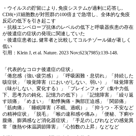
・ウイルスの貯留により, 免疫システムが過剰に応答し,
CD8(+)T細胞数が対照群の100倍まで急増し、全体的な免疫
反応の低下を引き起こす
・抗核エンベロープ抗体のレベルの低下と呼吸器疾患の存在
が後遺症の症状の発現に関連していた
・後遺症患者は, 健常者と比較してコルチゾール値が著しく
低い
引用：Klein J, et al. Nature. 2023 Nov;623(7985):139-148.
「代表的なコロナ後遺症の症状」
「倦怠感（強い疲労感）」「呼吸困難・息切れ」「持続した
咳症状」「嗅覚障害（においがしない、弱い）」「味覚障害
（味がしない、変化する）」「ブレインフォグ（集中力低
下、思考力の鈍化、記憶力の低下）」「記憶障害」「繰り返
す頭痛」「めまい」「動悸胸痛・胸部圧迫感」「関節痛」
「筋肉痛」「睡眠障害（不眠、過眠）」「抑うつ・不安など
の精神症状」「脱毛」「喉の違和感や痛み」「便秘、下痢や
腹痛、膨満感など消化器症状」「手足のしびれなどの感覚異
常「微熱や体温調節障害」「心拍数の上昇」などなど