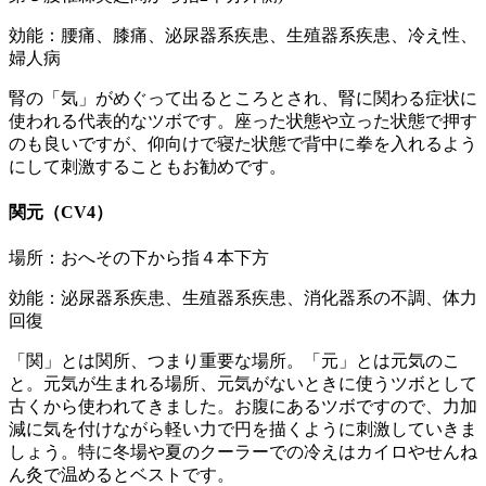
効能：腰痛、膝痛、泌尿器系疾患、生殖器系疾患、冷え性、
婦人病
腎の「気」がめぐって出るところとされ、腎に関わる症状に
使われる代表的なツボです。座った状態や立った状態で押す
のも良いですが、仰向けで寝た状態で背中に拳を入れるよう
にして刺激することもお勧めです。
関元（CV4）
場所：おへその下から指４本下方
効能：泌尿器系疾患、生殖器系疾患、消化器系の不調、体力
回復
「関」とは関所、つまり重要な場所。「元」とは元気のこ
と。元気が生まれる場所、元気がないときに使うツボとして
古くから使われてきました。お腹にあるツボですので、力加
減に気を付けながら軽い力で円を描くように刺激していきま
しょう。特に冬場や夏のクーラーでの冷えはカイロやせんね
ん灸で温めるとベストです。