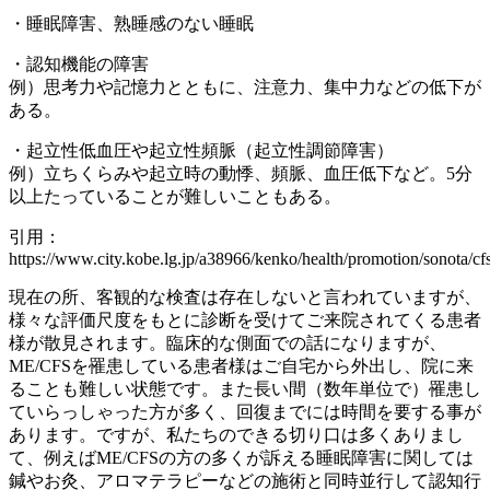
・睡眠障害、熟睡感のない睡眠
・認知機能の障害
例）思考力や記憶力とともに、注意力、集中力などの低下が
ある。
・起立性低血圧や起立性頻脈（起立性調節障害）
例）立ちくらみや起立時の動悸、頻脈、血圧低下など。5分
以上たっていることが難しいこともある。
引用：
https://www.city.kobe.lg.jp/a38966/kenko/health/promotion/sonota/cf
現在の所、客観的な検査は存在しないと言われていますが、
様々な評価尺度をもとに診断を受けてご来院されてくる患者
様が散見されます。臨床的な側面での話になりますが、
ME/CFSを罹患している患者様はご自宅から外出し、院に来
ることも難しい状態です。また長い間（数年単位で）罹患し
ていらっしゃった方が多く、回復までには時間を要する事が
あります。ですが、私たちのできる切り口は多くありまし
て、例えばME/CFSの方の多くが訴える睡眠障害に関しては
鍼やお灸、アロマテラピーなどの施術と同時並行して認知行