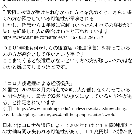
人
 適切に検査が受けられなかった方々を含めると、さらに多
くの方が罹患している可能性が示唆される
しかし、罹患から１年後に寛解（いったんすべての症状が消
失）を経験した人の割合は15％と言われています
https://www.nature.com/articles/s41467-022-29513-z
つまり1年後も何かしらの後遺症（後遺障害）を持っている
人の方が割合として多いという事です。
ここまでくると後遺症がないという方の方が珍しいのではな
いかと感じてしまうほどです。
「コロナ後遺症による経済損失」
米国では2022年８月の時点で400万人が働けなくなっている
可能性があり、最大で32兆円の損失になっている可能性があ
る、と推定されています
引用：https://www.brookings.edu/articles/new-data-shows-long-
covid-is-keeping-as-many-as-4-million-people-out-of-work/
日本ではコロナ後遺症によって2024年だけで１８億時間以上
の労働時間が失われる可能性があり、１１兆円以上の潜在的