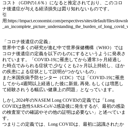
コスト（GDPの1.6％）になると推定されており、このコロ
ナ後遺症が与える経済損失は図り知れないものです。
引
用:https://impact.economist.com/perspectives/sites/default/files/down
_an_incomplete_picture_understanding_the_burden_of_long_covid_
「コロナ後遺症の定義」
世界中で多くの研究が進む中で世界保健機構（WHO）では
コロナ後遺症の定義を以下のものにするというように発表さ
れています。「COVID-19に罹患してから通常3ヶ月経過し
た時点でみられる症状で,少なくとも2ヶ月以上持続し、ほか
の疾患による症状として説明がつかないもの」
また米国疾病予防センター（CDC）では「COVID-19に罹患
してから4週間以上経過した後に新規, 再発, もしくは増悪し
て経験されうる幅広い健康上の問題」となっています。
しかし2024年のNASEM Long COVIDの定義では「Long
COVIDは急性SARS-CoV-2感染後に発生するが、最初の感染
の検査室での確認やその他の証明は必要ない」と述べていま
す。
つまりこの定義では、Long COVIDは、最初に認識されたか