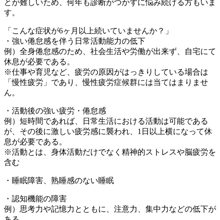
とが難しいため、何年も診断がつかずに悩み続ける方もいま
す。
「こんな症状が6ヶ月以上続いていませんか？」
・強い倦怠感を伴う日常活動能力の低下
例）全身倦怠感のため、社会生活や労働が出来ず、自宅にて
休息が必要である。
※仕事や育児など、疲労の原因がはっきりしている場合は
「慢性疲労」であり、慢性疲労症候群には当てはまりませ
ん。
・活動後の強い疲労・倦怠感
例）短時間であれば、日常生活における活動は可能である
が、その後に激しい疲労感に襲われ、1日以上横になって休
息が必要である。
※活動とは、身体活動だけでなく精神的ストレスや脳疲労を
含む
・睡眠障害、熟睡感のない睡眠
・認知機能の障害
例）思考力や記憶力とともに、注意力、集中力などの低下が
ある。