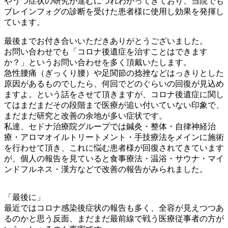
やうつ症状の研究が進むにつれわかってきており、当院でも
ブレインフォグの診断を受けた患者様に使用し効果を発揮し
ています。
最後までお付き合いいただきありがとうございました。
お問い合わせでも「コロナ後遺症を治すことはできます
か？」というお問い合わせを多く頂戴いたします。
急性腰痛（ぎっくり腰）や足関節の捻挫などはっきりとした
原因があるものでしたら、何回でどのぐらいの回復が見込め
ますよ。という話をさせて頂きますが、コロナ後遺症に関し
てはまだまだその段階まで医療が追い付いていない印象で、
まだまだ研究と改善の余地が多い症状です。
私達、セドナ治療院グループでは鍼灸・整体・自律神経治
療・アロマオイルトリートメント・手技療法をメインに施術
を行わせて頂き、これに悩む患者様が回復されてきています
が、個人の報告を見ていると食事療法・温浴・サウナ・マイ
ンドフルネス・漢方などで改善の報告がみられました。
「最後に」
最近ではコロナ感染後症状の報告も多く、全容が見えつつあ
るのかと思う反面、まだまだ最前線で戦う医療従事者の方が