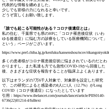
代表的な情報を纏めました。
少しでも皆様の力になれると幸いです。
どうぞ宜しくお願い致します。
「誰でも起こる可能性がある？コロナ後遺症とは」
私の住む、千葉県でも県のHPに「コロナ罹患後症状（いわ
ゆる後遺症）に悩む方の診療をしている医療機関について」
という」ページがございます。
https://www.pref.chiba.lg.jp/kenfuku/kansenshou/ncov/rikangoiryoki
多くの患者様がコロナ罹患後症状に悩まされているのだとわ
かりますし、また私達も方でも急性COVID-19から回復した
後、さまざまな症状を報告することが臨床上よくあります。
以下はオランダの7万6千人対象で、対象群を設定した研究
で、この研究によると感染者の8人に1人（12.7%）がLong
COVID（コロナ後遺症）になったとしています
引用：https://www.thelancet.com/journals/lancet/article/PIIS0140-
6736(22)01214-4/fulltext