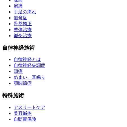
肩痛
手足の痺れ
側弯症
骨盤矯正
整体治療
鍼灸治療
自律神経施術
自律神経とは
自律神経失調症
頭痛
めまい、耳鳴り
顎関節症
特殊施術
アスリートケア
美容鍼灸
自賠責保険