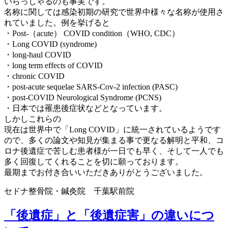
いらっしゃるのも事実です。
名称に関しては感染初期の研究で世界中様々な名称が使用さ
れていました。例を挙げると
・Post-（acute） COVID condition（WHO, CDC）
・Long COVID (syndrome)
・long-haul COVID
・long term effects of COVID
・chronic COVID
・post-acute sequelae SARS-Cov-2 infection (PASC)
・post-COVID Neurological Syndrome (PCNS)
・日本では罹患後症状などとなっています。
しかしこれらの
現在は世界中で「Long COVID」に統一されているようです
ので、多くの論文や知見が集まる事で更なる解明と平和、コ
ロナ後遺症で苦しむ患者様が一日でも早く、そして一人でも
多く回復してくれることを切に願っております。
最期までお付き合いいただきありがとうございました。
セドナ整骨院・鍼灸院 千葉駅前院
「後遺症」と「後遺症害」の違いにつ