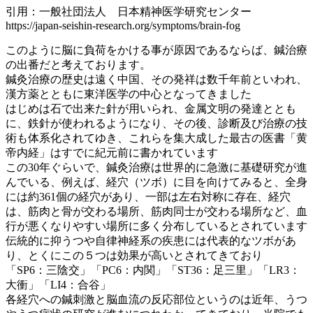
引用：一般社団法人 日本精神医学研究センター
https://japan-seishin-research.org/symptoms/brain-fog
このように脳に負荷をかける事が原因であるならば、鍼治療
の出番だと考えております。
鍼灸治療の歴史は遠く中国、その発祥は数千年前といわれ、
漢方薬とともに東洋医学の中心となってきました
はじめは石で出来た針が用いられ、金属文明の発達ととも
に、鉄針が使われるようになり、その後、診断及び治療の技
術も体系化されてゆき、これらを集大成した最古の医書「黄
帝内経」はすでに紀元前に書かれています
この30年ぐらいで、鍼灸治療は世界的に急激に基礎研究が進
んでいる、例えば、経穴（ツボ）に目を向けてみると、全身
には約361個の経穴があり、一部は左右対称に存在、経穴
は、筋肉と骨が交わる場所、筋肉同士が交わる場所など、血
行が悪くなりやすい場所に多く分布しているとされています
伝統的に抑うつや自律神経系の疾患には代表的なツボがあ
り、とくにこの５つは効果が高いとされてきており
「SP6：三陰交」「PC6：内関」「ST36：足三里」「LR3：
大衝」「LI4：合谷」
各経穴への鍼刺激と脳血流の反応部位というのは近年、うつ