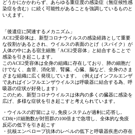
どうかにかかわらず、あらゆる重症度の感染症（無症候性感
染症を含む）に続く可能性があることを強調しているものと
いえます。
「後遺症に関連するメカニズム」
ACE2受容体は、新型コロナウイルスの感染経路として重要
な役割があるとされ、ウイルスの表面のとげ（スパイク）が
人体の中にある宿主細胞「ACE2受容体」と結合することで
感染を引き起こします。
このACE2受容体は全身の組織に存在しており、肺の細胞だ
けでなく、血管、消化管、腎臓、心臓、脳など、全身のさま
ざまな組織に広く発現しています。（例えばインフルエンザ
であればインフルエンザウイルスは呼吸器に結合する為、呼
吸器の症状が好発します）
このため、新型コロナウイルスは体内の多くの臓器に感染を
広げ、多様な症状を引き起こすと考えられています。
・ウイルスの貯留により, 免疫システムが過剰に応答し,
CD8(+)T細胞数が対照群の100倍まで急増し、全体的な免疫
反応の低下を引き起こす
・抗核エンベロープ抗体のレベルの低下と呼吸器疾患の存在