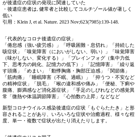
が後遺症の症状の発現に関連していた
・後遺症患者は, 健常者と比較してコルチゾール値が著しく
低い
引用：Klein J, et al. Nature. 2023 Nov;623(7985):139-148.
「代表的なコロナ後遺症の症状」
「倦怠感（強い疲労感）」「呼吸困難・息切れ」「持続した
咳症状」「嗅覚障害（においがしない、弱い）」「味覚障害
（味がしない、変化する）」「ブレインフォグ（集中力低
下、思考力の鈍化、記憶力の低下）」「記憶障害」「繰り返
す頭痛」「めまい」「動悸胸痛・胸部圧迫感」「関節痛」
「筋肉痛」「睡眠障害（不眠、過眠）」「抑うつ・不安など
の精神症状」「脱毛」「喉の違和感や痛み」「便秘、下痢や
腹痛、膨満感など消化器症状」「手足のしびれなどの感覚異
常「微熱や体温調節障害」「心拍数の上昇」などなど
新型コロナウイルス感染後遺症の症状「もぐらたたき」と形
容されることがあり、いろいろな症状や治癒過程、様々な程
度、単一・複数で症状が出たり消えたりします。