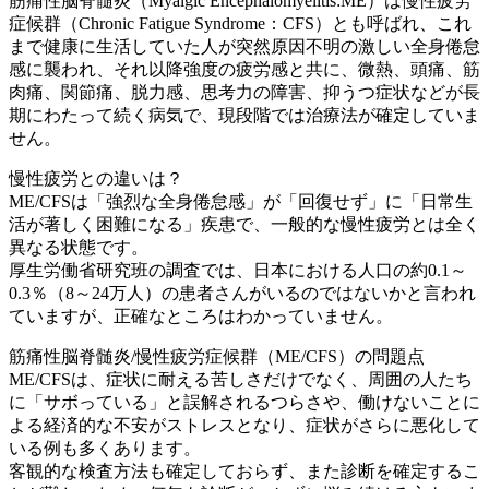
筋痛性脳脊髄炎（Myalgic Encephalomyelitis:ME）は慢性疲労
症候群（Chronic Fatigue Syndrome：CFS）とも呼ばれ、これ
まで健康に生活していた人が突然原因不明の激しい全身倦怠
感に襲われ、それ以降強度の疲労感と共に、微熱、頭痛、筋
肉痛、関節痛、脱力感、思考力の障害、抑うつ症状などが長
期にわたって続く病気で、現段階では治療法が確定していま
せん。
慢性疲労との違いは？
ME/CFSは「強烈な全身倦怠感」が「回復せず」に「日常生
活が著しく困難になる」疾患で、一般的な慢性疲労とは全く
異なる状態です。
厚生労働省研究班の調査では、日本における人口の約0.1～
0.3％（8～24万人）の患者さんがいるのではないかと言われ
ていますが、正確なところはわかっていません。
筋痛性脳脊髄炎/慢性疲労症候群（ME/CFS）の問題点
ME/CFSは、症状に耐える苦しさだけでなく、周囲の人たち
に「サボっている」と誤解されるつらさや、働けないことに
よる経済的な不安がストレスとなり、症状がさらに悪化して
いる例も多くあります。
客観的な検査方法も確定しておらず、また診断を確定するこ