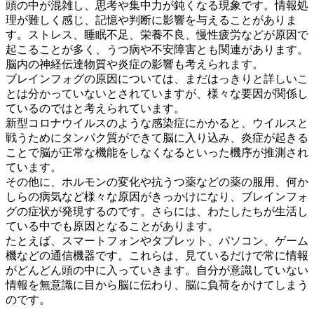
頭の中が混雑し、思考や集中力が鈍くなる現象です。情報処
理が難しく感じ、記憶や判断に影響を与えることがありま
す。ストレス、睡眠不足、栄養不良、慢性疲労などが原因で
起こることが多く、うつ病や不安障害とも関連があります。
脳内の神経伝達物質や炎症の影響も考えられます。
ブレインフォグの原因については、まだはっきりと詳しいこ
とは分かっていないとされていますが、様々な要因が関係し
ているのではと考えられています。
新型コロナウイルスのような感染症にかかると、ウイルスと
戦うためにタンパク質ができて脳に入り込み、炎症が起きる
ことで脳が正常な機能をしなくなるといった機序が推測され
ています。
その他に、ホルモンの変化や抗うつ薬などの薬の服用、何か
しらの病気など様々な原因がきっかけになり、ブレインフォ
グの症状が発現するのです。さらには、わたしたちが生活し
ている中でも原因となることがあります。
たとえば、スマートフォンやタブレット、パソコン、ゲーム
機などの通信機器です。これらは、見ているだけで常に情報
がどんどん頭の中に入っていきます。自分が意識していない
情報を無意識に目から脳に伝わり、脳に負荷をかけてしまう
のです。