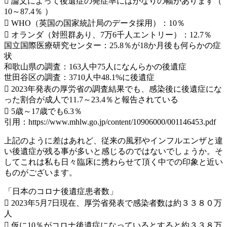
 論文によって後遺症の発症率にはかなりの幅があります（
10～87.4％ ）
 WHO（英国の国家統計局のデータ採用）：10％
 オランダ（対照群あり、7万6千人エントリー）：12.7％
国立国際医療研究センター：25.8％が18か月後も何らかの症
状
和歌山県の調査：163人中75人になんらかの後遺症
世田谷区の調査：3710人中48.1%に後遺症
 2023年発表の厚労省の調査結果でも、感染後に後遺症にな
った割合が成人で11.7～23.4％と報告されている
 5歳～17歳でも6.3％
引用：https://www.mhlw.go.jp/content/10906000/001146453.pdf
上記のように差はあれど、従来の風邪やインフルエンザと違
い後遺症が残る事が多いと感じるのではないでしょうか。そ
してこれは私も日々臨床に携わらせて頂く中での印象と近い
ものがございます。
「日本のコロナ後遺症患者数」
 2023年5月7日現在、厚労省発表で感染者数は約３３８０万
人
 仮に10％がコロナ後遺症になっているとすると約３３８万