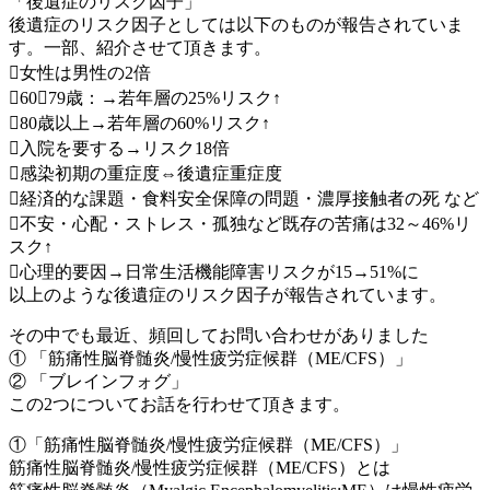
「後遺症のリスク因子」
後遺症のリスク因子としては以下のものが報告されていま
す。一部、紹介させて頂きます。
女性は男性の2倍
60～79歳：→若年層の25%リスク↑
80歳以上→若年層の60%リスク↑
入院を要する→リスク18倍
感染初期の重症度⇔後遺症重症度
経済的な課題・食料安全保障の問題・濃厚接触者の死 など
不安・心配・ストレス・孤独など既存の苦痛は32～46%リ
スク↑
心理的要因→日常生活機能障害リスクが15→51%に
以上のような後遺症のリスク因子が報告されています。
その中でも最近、頻回してお問い合わせがありました
① 「筋痛性脳脊髄炎/慢性疲労症候群（ME/CFS）」
② 「ブレインフォグ」
この2つについてお話を行わせて頂きます。
①「筋痛性脳脊髄炎/慢性疲労症候群（ME/CFS）」
筋痛性脳脊髄炎/慢性疲労症候群（ME/CFS）とは