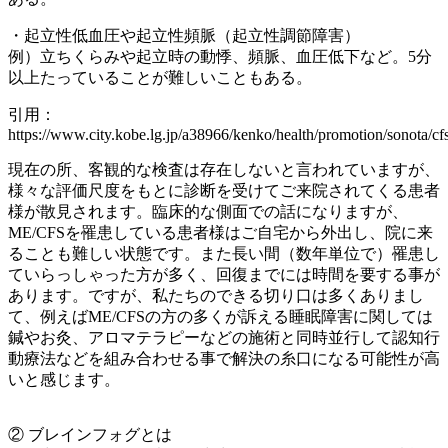
・起立性低血圧や起立性頻脈（起立性調節障害）
例）立ちくらみや起立時の動悸、頻脈、血圧低下など。5分
以上たっていることが難しいこともある。
引用：
https://www.city.kobe.lg.jp/a38966/kenko/health/promotion/sonota/cf
現在の所、客観的な検査は存在しないと言われていますが、
様々な評価尺度をもとに診断を受けてご来院されてくる患者
様が散見されます。臨床的な側面での話になりますが、
ME/CFSを罹患している患者様はご自宅から外出し、院に来
ることも難しい状態です。また長い間（数年単位で）罹患し
ていらっしゃった方が多く、回復までには時間を要する事が
あります。ですが、私たちのできる切り口は多くありまし
て、例えばME/CFSの方の多くが訴える睡眠障害に関しては
鍼やお灸、アロマテラピーなどの施術と同時並行して認知行
動療法などを組み合わせる事で解決の糸口になる可能性が高
いと感じます。
② ブレインフォグとは