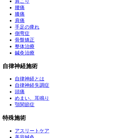
肩こり
腰痛
膝痛
肩痛
手足の痺れ
側弯症
骨盤矯正
整体治療
鍼灸治療
自律神経施術
自律神経とは
自律神経失調症
頭痛
めまい、耳鳴り
顎関節症
特殊施術
アスリートケア
美容鍼灸