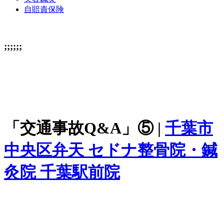
自賠責保険
;;;;;;
「交通事故Q&A」⑤ |
千葉市
中央区弁天 セドナ整骨院・鍼
灸院 千葉駅前院