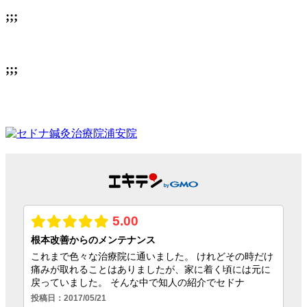
;;;
;;;