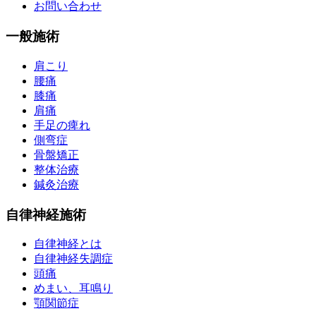
お問い合わせ
一般施術
肩こり
腰痛
膝痛
肩痛
手足の痺れ
側弯症
骨盤矯正
整体治療
鍼灸治療
自律神経施術
自律神経とは
自律神経失調症
頭痛
めまい、耳鳴り
顎関節症