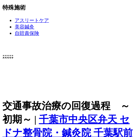
特殊施術
アスリートケア
美容鍼灸
自賠責保険
;;;;;;
交通事故治療の回復過程 ～
初期～ |
千葉市中央区弁天 セ
ドナ整骨院・鍼灸院 千葉駅前