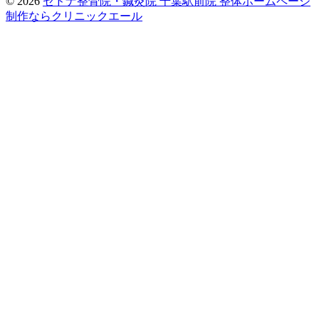
© 2026
セドナ整骨院・鍼灸院 千葉駅前院
整体ホームページ
制作ならクリニックエール