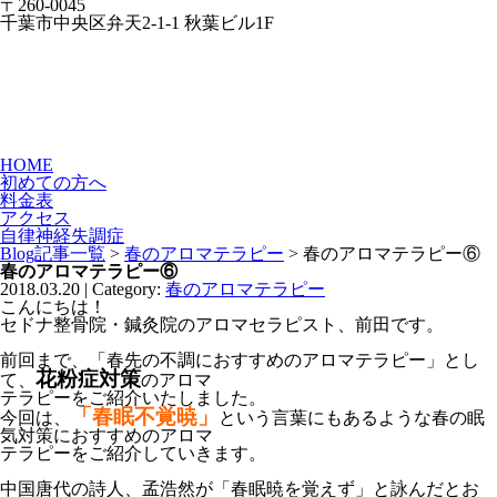
〒260-0045
千葉市中央区弁天2-1-1 秋葉ビル1F
HOME
初めての方へ
料金表
アクセス
自律神経失調症
Blog記事一覧
>
春のアロマテラピー
> 春のアロマテラピー⑥
春のアロマテラピー⑥
2018.03.20 | Category:
春のアロマテラピー
こんにちは！
セドナ整骨院・鍼灸院のアロマセラピスト、前田です。
前回まで、「春先の不調におすすめのアロマテラピー」とし
花粉症対策
て、
のアロマ
テラピーをご紹介いたしました。
「春眠不覚暁」
今回は、
という言葉にもあるような春の眠
気対策におすすめのアロマ
テラピーをご紹介していきます。
中国唐代の詩人、孟浩然が「春眠暁を覚えず」と詠んだとお