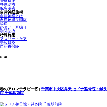
骨盤矯正
整体治療
鍼灸治療
自律神経施術
自律神経とは
自律神経失調症
頭痛
めまい、耳鳴り
顎関節症
特殊施術
アスリートケア
美容鍼灸
自賠責保険
;;;;;;
春のアロマテラピー⑥ |
千葉市中央区弁天 セドナ整骨院・鍼灸
院 千葉駅前院