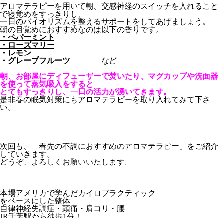
アロマテラピーを用いて朝、交感神経のスイッチを入れること
で寝覚めをすっきりし、
一日のバイオリズムを整えるサポートをしてあげましょう。
朝の目覚めにおすすめなのは以下の香りです。
・ペパーミント
・ローズマリー
・レモン
・グレープフルーツ
など
朝、お部屋にディフューザーで焚いたり、マグカップや洗面器
を使って蒸気吸入をすると
とてもすっきりし、一日の活力が湧いてきます。
是非春の眠気対策にもアロマテラピーを取り入れてみて下さ
い。
次回も、「春先の不調におすすめのアロマテラピー」をご紹介
していきます。
どうぞ、よろしくお願いいたします。
本場アメリカで学んだカイロプラクティック
をベースにした整体
自律神経失調症・頭痛・肩コリ・腰
JR千葉駅から徒歩1分！