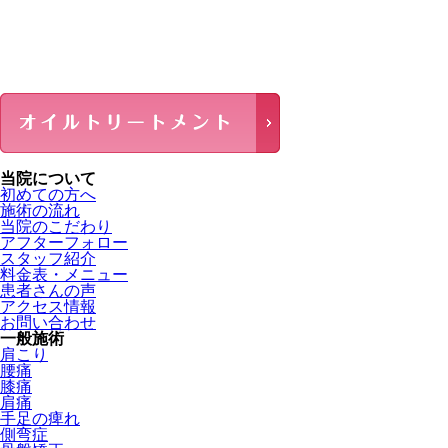
当院について
初めての方へ
施術の流れ
当院のこだわり
アフターフォロー
スタッフ紹介
料金表・メニュー
患者さんの声
アクセス情報
お問い合わせ
一般施術
肩こり
腰痛
膝痛
肩痛
手足の痺れ
側弯症