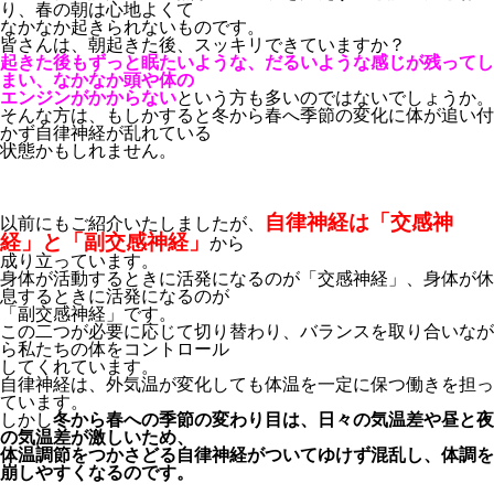
り、春の朝は心地よくて
なかなか起きられないものです。
皆さんは、朝起きた後、スッキリできていますか？
起きた後もずっと眠たいような、だるいような感じが残ってし
まい、なかなか頭や体の
エンジンがかからない
という方も多いのではないでしょうか。
そんな方は、もしかすると冬から春へ季節の変化に体が追い付
かず自律神経が乱れている
状態かもしれません。
自律神経は「交感神
以前にもご紹介いたしましたが、
経」と「副交感神経」
から
成り立っています。
身体が活動するときに活発になるのが「交感神経」、身体が休
息するときに活発になるのが
「副交感神経」です。
この二つが必要に応じて切り替わり、バランスを取り合いなが
ら私たちの体をコントロール
してくれています。
自律神経は、外気温が変化しても体温を一定に保つ働きを担っ
ています。
しかし
冬から春への季節の変わり目は、日々の気温差や昼と夜
の気温差が激しいため、
体温調節をつかさどる自律神経がついてゆけず混乱し、体調を
崩しやすくなるのです。