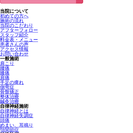
当院について
初めての方へ
施術の流れ
当院のこだわり
アフターフォロー
スタッフ紹介
料金表・メニュー
患者さんの声
アクセス情報
お問い合わせ
一般施術
肩こり
腰痛
膝痛
肩痛
手足の痺れ
側弯症
骨盤矯正
整体治療
鍼灸治療
自律神経施術
自律神経とは
自律神経失調症
頭痛
めまい、耳鳴り
顎関節症