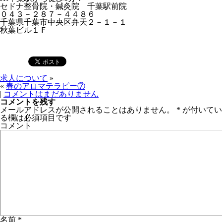
セドナ整骨院・鍼灸院 千葉駅前院
０４３－２８７－４４８６
千葉県千葉市中央区弁天２－１－１
秋葉ビル１Ｆ
求人について
»
«
春のアロマテラピー⑦
|
コメントはまだありません
コメントを残す
メールアドレスが公開されることはありません。
*
が付いてい
る欄は必須項目です
コメント
名前
*