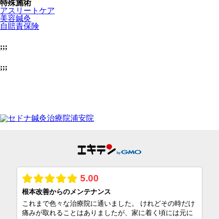
特殊施術
アスリートケア
美容鍼灸
自賠責保険
;;;
;;;