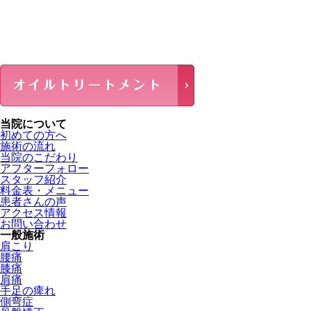
当院について
初めての方へ
施術の流れ
当院のこだわり
アフターフォロー
スタッフ紹介
料金表・メニュー
患者さんの声
アクセス情報
お問い合わせ
一般施術
肩こり
腰痛
膝痛
肩痛
手足の痺れ
側弯症