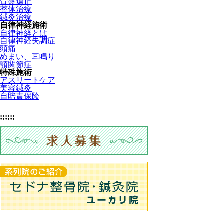
骨盤矯正
整体治療
鍼灸治療
自律神経施術
自律神経とは
自律神経失調症
頭痛
めまい、耳鳴り
顎関節症
特殊施術
アスリートケア
美容鍼灸
自賠責保険
;;;;;;