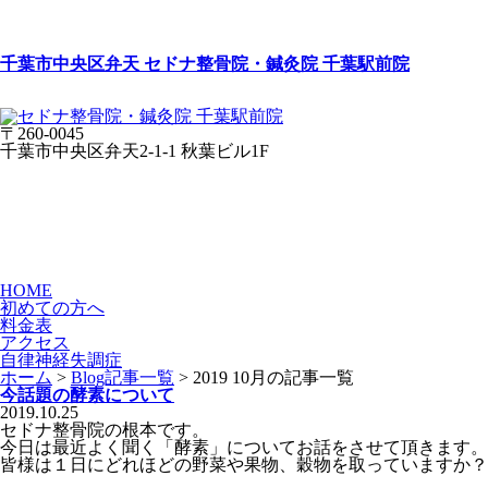
千葉市中央区弁天 セドナ整骨院・鍼灸院 千葉駅前院
〒260-0045
千葉市中央区弁天2-1-1 秋葉ビル1F
HOME
初めての方へ
料金表
アクセス
自律神経失調症
ホーム
>
Blog記事一覧
> 2019 10月の記事一覧
今話題の酵素について
2019.10.25
セドナ整骨院の根本です。
今日は最近よく聞く「酵素」についてお話をさせて頂きます。
皆様は１日にどれほどの野菜や果物、穀物を取っていますか？