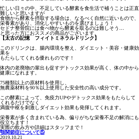
忙しい日々の中、不足している酵素を食生活で補うことは正直
難しいと思いますが
食物から酵素を摂取する場合は、なるべく自然に近いもので、
栄養素があり、消化しやすいものを選びましょう！
セドナ整骨院には食べ物から酵素を取るのは難しそう…
と思った方におススメの商品がございます。
【太古の記憶 フィイトミネラルドリンク】
このドリンクは、腸内環境を整え、ダイエット・美容・健康効
果を
もたらしてくれる優れものです！
体内の老廃物の輩出も促すデトックス効果が高く、体の中から
健康になれます。
75種類以上の原材料を使用し、
無農薬材料を90％以上使用した安全性の高い成分です。
この酵素によって、免疫力UPやデトックス効果をもたらして
くれるだけでなく
満腹中枢を刺激しダイエット効果も発揮してくれます。
栄養素が多く含まれている為、偏りがちな栄養不足の解消にも
役立ちます！
実際の飲み方や詳細はスタッフまで！
顎関節症について⑤
2019.10.21