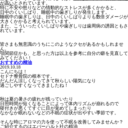
が高い
とされています。
特に不安や怒りなどの情動的なストレスが多くかかると、
日中のくいしばり、睡眠中の歯ぎしりが発生します。
睡眠中の歯ぎしりは、日中のくいしばりよりも数倍ダメージが
大きくかかると考えられています。
また、こういったくいしばりや歯ぎしりは歯周病の誘因ともさ
れています。
皆さまも無意識のうちにこのようなクセがあるかもしれませ
ん。
顎関節症かも、と思った方は以上を参考に自分の癖を見直して
みてください！
おすすめの精油
2019.10.18
こんにちは！
セドナ整骨院の根本です。
だんだん涼しくなってきて秋らしい陽気になり
過ごしやすくなってきましたね！
秋は夏の暑さの疲れが残っていたり
日照時間が短くなることによって体内リズムが崩れるので
寝付きが悪くてすぐに目が覚めてしまったり
なかなか眠れないなどの不眠の症状が出やすい季節です。
そんな時にアロマの力を使って不眠を改善してみませんか？
ご紹介するのはエバーハルト社の精油