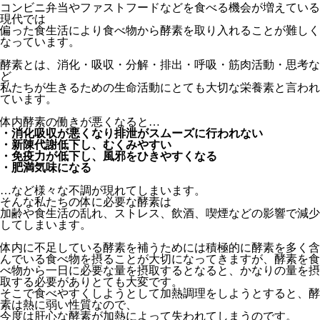
コンビニ弁当やファストフードなどを食べる機会が増えている
現代では
偏った食生活により食べ物から酵素を取り入れることが難しく
なっています。
酵素とは、消化・吸収・分解・排出・呼吸・筋肉活動・思考な
ど
私たちが生きるための生命活動にとても大切な栄養素と言われ
ています。
体内酵素の働きが悪くなると…
・消化吸収が悪くなり排泄がスムーズに行われない
・新陳代謝低下し、むくみやすい
・免疫力が低下し、風邪をひきやすくなる
・肥満気味になる
…など様々な不調が現れてしまいます。
そんな私たちの体に必要な酵素は
加齢や食生活の乱れ、ストレス、飲酒、喫煙などの影響で減少
してしまいます。
体内に不足している酵素を補うためには積極的に酵素を多く含
んでいる食べ物を摂ることが大切になってきますが、酵素を食
べ物から一日に必要な量を摂取するとなると、かなりの量を摂
取する必要がありとても大変です。
そこで食べやすくしようとして加熱調理をしようとすると、酵
素は熱に弱い性質なので、
今度は肝心な酵素が加熱によって失われてしまうのです。