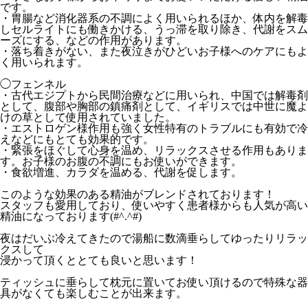
です。
・胃腸など消化器系の不調によく用いられるほか、
体内を解毒
しセルライトにも働きかける、うっ滞を取り除き、
代謝をスム
ーズにする、などの作用があります。
・落ち着きがない、
また夜泣きがひどいお子様へのケアにもよ
く用いられます。
◯フェンネル
・古代エジプトから民間治療などに用いられ、
中国では解毒剤
として、腹部や胸部の鎮痛剤として、
イギリスでは中世に魔よ
けの草として使用されていました。
・
エストロゲン様作用も強く女性特有のトラブルにも有効で冷
えなど
にもとても効果的です。
・緊張をほぐして心身を温め、リラックスさせる作用もありま
す。
お子様のお腹の不調にもお使いができます。
・食欲増進、カラダを温める、代謝を促します。
このような効果のある精油がブレンドされております！
スタッフも愛用しており、
使いやすく患者様からも人気が高い
精油になっております(#^.
^#)
夜はだいぶ冷えてきたので湯船に数滴垂らしてゆったりリラッ
クスして
浸かって頂くととても良いと思います！
ティッシュに垂らして枕元に置いてお使い頂けるので特殊な器
具が
なくても楽しむことが出来ます。