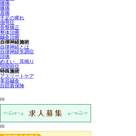
腰痛
膝痛
肩痛
手足の痺れ
側弯症
骨盤矯正
整体治療
鍼灸治療
自律神経施術
自律神経とは
自律神経失調症
頭痛
めまい、耳鳴り
顎関節症
特殊施術
アスリートケア
美容鍼灸
自賠責保険
;;;
;;;