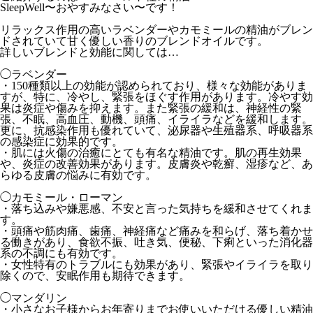
SleepWell〜おやすみなさい〜です！
リラックス作用の高いラベンダーやカモミールの精油がブレン
ドさ
れていて甘く優しい香りのブレンドオイルです。
詳しいブレンドと効能に関しては…
◯ラベンダー
・150種類以上の効能が認められており、
様々な効能がありま
すが、特に、冷やし、
緊張をほぐす作用があります。
冷やす効
果は炎症や傷みを抑えます。また緊張の緩和は、
神経性の緊
張、不眠、高血圧、動機、頭痛、
イライラなどを緩和します。
更に、抗感染作用も優れていて、
泌尿器や生殖器系、呼吸器系
の感染症に効果的です。
・肌には火傷の治癒にとても有名な精油です。肌の再生効果
や、
炎症の改善効果があります。皮膚炎や乾癬、湿疹など、
あ
らゆる皮膚の悩みに有効です。
◯カモミール・ローマン
・落ち込みや嫌悪感、不安と言った気持ちを緩和させてくれま
す。
・頭痛や筋肉痛、歯痛、神経痛など痛みを和らげ、
落ち着かせ
る働きがあり、食欲不振、吐き気、便秘、
下痢といった消化器
系の不調にも有効です。
・女性特有のトラブルにも効果があり、
緊張やイライラを取り
除くので、安眠作用も期待できます。
◯マンダリン
・
小さなお子様からお年寄りまでお使いいただける優しい精油