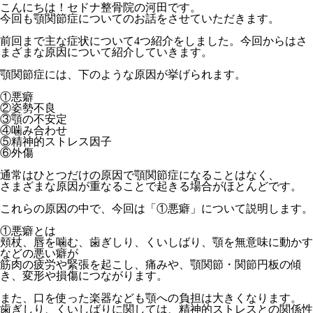
こんにちは！セドナ整骨院の河田です。
今回も顎関節症についてのお話をさせていただきます。
前回まで主な症状について4つ紹介をしました。今回からはさ
まざまな原因について紹介していきます。
顎関節症には、下のような原因が挙げられます。
①悪癖
②姿勢不良
③顎の不安定
④噛み合わせ
⑤精神的ストレス因子
⑥外傷
通常はひとつだけの原因で顎関節症になることはなく、
さまざまな原因が重なることで起きる場合がほとんどです。
これらの原因の中で、今回は「①悪癖」について説明します。
①悪癖とは
頬杖、唇を噛む、歯ぎしり、くいしばり、顎を無意味に動かす
などの悪い癖が
筋肉の疲労や緊張を起こし、痛みや、顎関節・関節円板の傾
き、変形や損傷につながります。
また、口を使った楽器なども顎への負担は大きくなります。
歯ぎしり、くいしばりに関しては、
精神的ストレスとの関係性