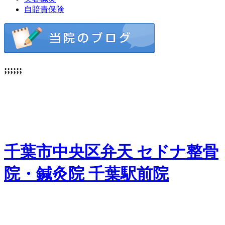
自賠責保険
;;;;;;
千葉市中央区弁天 セドナ整骨
院・鍼灸院 千葉駅前院