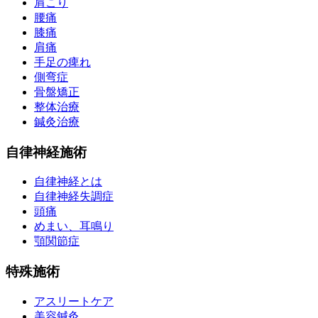
肩こり
腰痛
膝痛
肩痛
手足の痺れ
側弯症
骨盤矯正
整体治療
鍼灸治療
自律神経施術
自律神経とは
自律神経失調症
頭痛
めまい、耳鳴り
顎関節症
特殊施術
アスリートケア
美容鍼灸