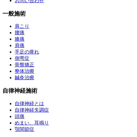
お問い合わせ
一般施術
肩こり
腰痛
膝痛
肩痛
手足の痺れ
側弯症
骨盤矯正
整体治療
鍼灸治療
自律神経施術
自律神経とは
自律神経失調症
頭痛
めまい、耳鳴り
顎関節症