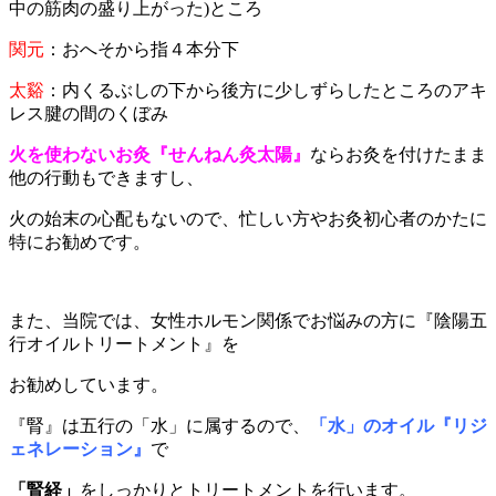
中の筋肉の盛り上がった)ところ
関元
：おへそから指４本分下
太谿
：内くるぶしの下から後方に少しずらしたところのアキ
レス腱の間のくぼみ
火を使わないお灸『せんねん灸太陽』
ならお灸を付けたまま
他の行動もできますし、
火の始末の心配もないので、忙しい方やお灸初心者のかたに
特にお勧めです。
また、当院では、女性ホルモン関係でお悩みの方に『陰陽五
行オイルトリートメント』を
お勧めしています。
『腎』は五行の「水」に属するので、
「水」のオイル『リジ
ェネレーション』
で
「腎経」
をしっかりとトリートメントを行います。