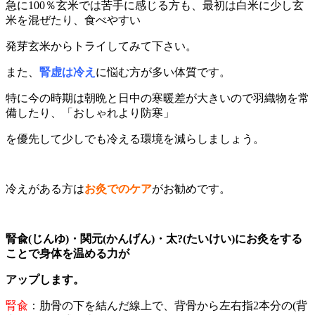
急に100％玄米では苦手に感じる方も、最初は白米に少し玄
米を混ぜたり、食べやすい
発芽玄米からトライしてみて下さい。
また、
腎虚は冷え
に悩む方が多い体質です。
特に今の時期は朝晩と日中の寒暖差が大きいので羽織物を常
備したり、「おしゃれより防寒」
を優先して少しでも冷える環境を減らしましょう。
冷えがある方は
お灸でのケア
がお勧めです。
腎兪(じんゆ)・関元(かんげん)・太?(たいけい)にお灸をする
ことで身体を温める力が
アップします。
腎兪
：肋骨の下を結んだ線上で、背骨から左右指2本分の(背