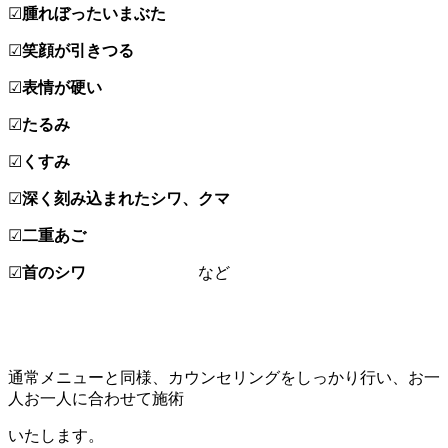
☑
腫れぼったいまぶた
☑
笑顔が引きつる
☑
表情が硬い
☑
たるみ
☑
くすみ
☑
深く刻み込まれたシワ、クマ
☑
二重あご
☑
首のシワ
など
通常メニューと同様、カウンセリングをしっかり行い、お一
人お一人に合わせて施術
いたします。