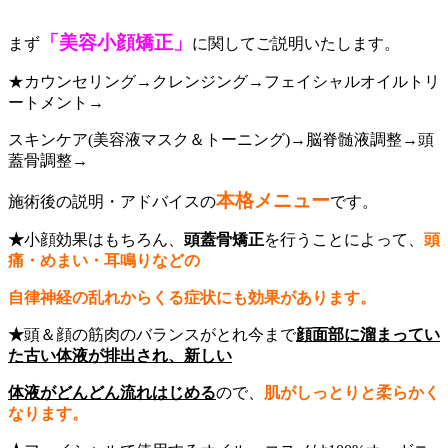
「美容小顔矯正」
まず
に関してご説明いたします。
★カウンセリング→クレンジング→フェイシャルオイルトリ
ートメント→
スキンケア(美容液マスク＆トーニング)→脳脊髄液調整→頭
蓋骨調整→
本格メニュー
施術後の説明・アドバイスの
です。
★
小顔効果はもちろん、
頭蓋骨矯正
を行うことによって、
頭
痛・めまい・耳鳴りなどの
自律神経の乱れからくる症状にも効果があります。
★
頭＆顔の筋肉のバランスがとれ今まで
顔面部に溜まってい
た古い体液が排出され、新しい
体液がどんどん流れはじめる
ので、
肌がしっとりと柔らかく
なります。