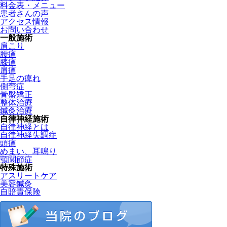
料金表・メニュー
患者さんの声
アクセス情報
お問い合わせ
一般施術
肩こり
腰痛
膝痛
肩痛
手足の痺れ
側弯症
骨盤矯正
整体治療
鍼灸治療
自律神経施術
自律神経とは
自律神経失調症
頭痛
めまい、耳鳴り
顎関節症
特殊施術
アスリートケア
美容鍼灸
自賠責保険