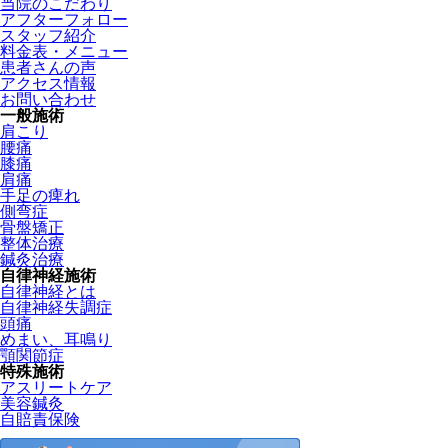
当院のこだわり
アフターフォロー
スタッフ紹介
料金表・メニュー
患者さんの声
アクセス情報
お問い合わせ
一般施術
肩こり
腰痛
膝痛
肩痛
手足の痺れ
側弯症
骨盤矯正
整体治療
鍼灸治療
自律神経施術
自律神経とは
自律神経失調症
頭痛
めまい、耳鳴り
顎関節症
特殊施術
アスリートケア
美容鍼灸
自賠責保険