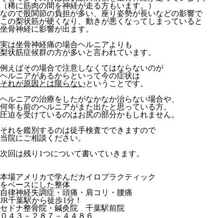
（稀に筋肉の間を神経が走る方もいます。）
なので股関節の負担が多い、座り姿勢が長いなどの影響で
この梨状筋が硬くなり、動きが悪くなってしまっていると
坐骨神経に影響が出ます。
実は坐骨神経痛の場合ヘルニアよりも
梨状筋症候群の方が多いと言われています。
例えばその場合で注意しなくてはならないのが
ヘルニアがあるからといって今の症状は
それが原因とは限らない
ということです。
ヘルニアの治療をしたがなかなか治らない場合や、
何年も前のヘルニアがまた出たと思っている方。
圧迫を受けているのはお尻の部分かもしれません。
それを鑑別するのは徒手検査でできますので
当院にご相談ください。
次回は残り1つについて書いていきます。
本場アメリカで学んだカイロプラクティック
をベースにした整体
自律神経失調症・頭痛・肩コリ・腰痛
JR千葉駅から徒歩1分！
セドナ整骨院・鍼灸院 千葉駅前院
０４３－２８７－４４８６