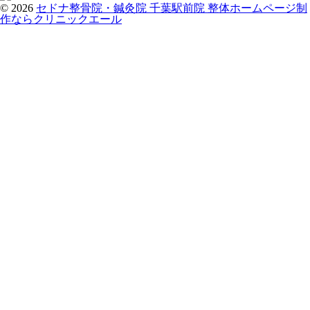
© 2026
セドナ整骨院・鍼灸院 千葉駅前院
整体ホームページ制
作ならクリニックエール