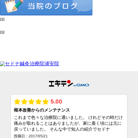
;;;
;;;