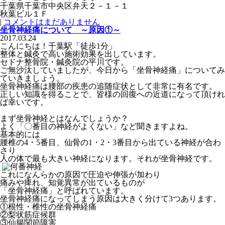
千葉県千葉市中央区弁天２－１－１
秋葉ビル１Ｆ
|
コメントはまだありません
坐骨神経痛について ～原因①～
2017.03.24
こんにちは！千葉駅「徒歩1分」
整体と鍼灸で高い施術効果を出しています。
セドナ整骨院・鍼灸院の平川です。
ご無沙汰していましたが、今日から「坐骨神経痛」についてみ
ていきましょう。
坐骨神経痛は腰部の疾患の追随症状として非常に有名です。
正しい知識を得ることで、皆様の回復への近道になって頂けれ
ば幸いです。
まず坐骨神経とはなんでしょうか？
よく「〇番目の神経がよくない」など聞きますよね。
基本的には
腰椎の4・5番目、仙骨の1・2・3番目から出ている
神経が合わ
さり
人の体で最も大きい神経になります。それが坐骨
神経です。
これになんらかの原因で圧迫や伸張が加わり
痛みや痺れ、知覚異
常が出ているものが
「坐骨神経痛」と呼ばれています。
坐骨神経痛になってしまう原因は大きく分けて3つあります。
①根性・椎性の坐骨神経痛
②梨状筋症候群
③仙腸関節障害