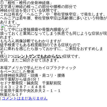
①「根性・椎性の坐骨神経痛」
文字通り神経の根っこの部分や腰椎の部分で
神経が圧迫を受けてい
る状態です。
これは有名な「ヘルニア」や「脊柱管狭窄症」で発生します。
ヘルニアは若年層、脊柱管狭窄症は高齢層に多いという特徴が
あり
ます。
そして中には脊髄腫瘍や骨盤内腫瘍など
放っておくと重篤になっ
てしまう疾患でも同じような症状が現
れます。
もちろん画像診断でもわかりますが
徒手検査でもある程度鑑別の
できる症状なので
足に痺れを感じたら放っておかずに、ご来院をお
すすめしま
す。
残り2つは
レントゲンでもわからない
症状です。
次回、またご紹介させて頂きます。
本場アメリカで学んだカイロプラクティック
をベースにした整体
自律神経失調症・頭痛・肩コリ・腰痛
JR千葉駅から徒歩1分！
セドナ整骨院・鍼灸院 千葉駅前院
０４３－２８７－４４８６
千葉県千葉市中央区弁天２－１－１
秋葉ビル１Ｆ
|
コメントはまだありません