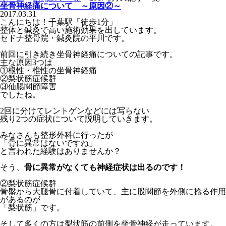
坐骨神経痛について ～原因②～
2017.03.31
こんにちは！千葉駅「徒歩1分」
整体と鍼灸で高い施術効果を出しています。
セドナ整骨院・鍼灸院の平川です。
前回に引き続き坐骨神経痛についての記事です。
主な原因3つは
①根性・椎性の坐骨神経痛
②梨状筋症候群
③仙腸関節障害
でしたね。
2回に分けてレントゲンなどには写らない
残り2つの症状について説明していきます。
みなさんも整形外科に行ったが
「骨に異常はないですね」
と言われた経験はありませんか？
そう、
骨に異常がなくても神経症状は出るのです！
②梨状筋症候群
骨盤から大腿骨に付着していて、主に股関節を外側に捻る作用
があるのが
「梨状筋」です。
そして多くの方は梨状筋の前側を坐骨神経が走っています。