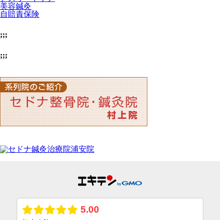
美容鍼灸
自賠責保険
;;;
;;;