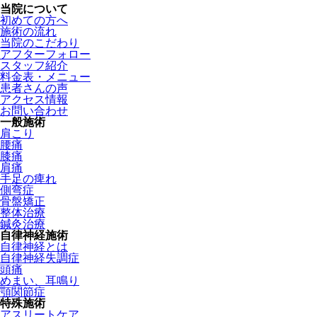
当院について
初めての方へ
施術の流れ
当院のこだわり
アフターフォロー
スタッフ紹介
料金表・メニュー
患者さんの声
アクセス情報
お問い合わせ
一般施術
肩こり
腰痛
膝痛
肩痛
手足の痺れ
側弯症
骨盤矯正
整体治療
鍼灸治療
自律神経施術
自律神経とは
自律神経失調症
頭痛
めまい、耳鳴り
顎関節症
特殊施術
アスリートケア