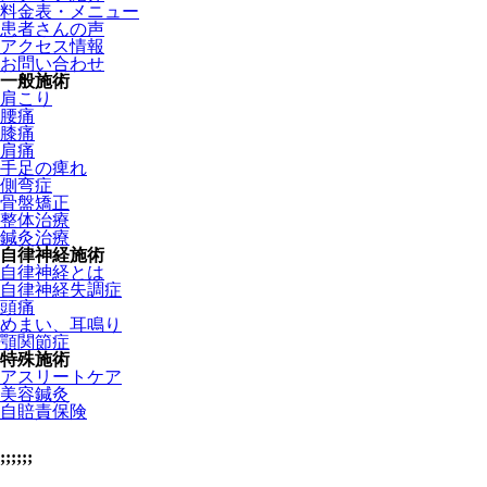
料金表・メニュー
患者さんの声
アクセス情報
お問い合わせ
一般施術
肩こり
腰痛
膝痛
肩痛
手足の痺れ
側弯症
骨盤矯正
整体治療
鍼灸治療
自律神経施術
自律神経とは
自律神経失調症
頭痛
めまい、耳鳴り
顎関節症
特殊施術
アスリートケア
美容鍼灸
自賠責保険
;;;;;;