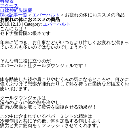
料金表
アクセス
自律神経失調症
Blog記事一覧
>
エバーハルト
> お疲れの体におススメの商品
お疲れの体におススメの商品
2019.12.13 | Category:
エバーハルト
こんにちは！
セドナ整骨院の根本です！
年末に近づき、お仕事などがいつもより忙しくお疲れも溜まっ
ている方も多いのではないのでしょうか？
そんな時に役に立つのが
エバーハルト社クールダウンジェルです！
体を酷使した後や肩こりやむくみの気になるところや、何かに
強くぶつけて患部が腫れたりして熱を持った箇所など幅広くお
使い頂けます。
クールダウンジェルは
湿布のように体の熱を冷やし、
筋肉の緊張を取って疲労を回復させる効果が！
この中に含まれているペパーミントの精油は
冷却作用と共にその後、体を加温する作用もあり
疲労と共に筋肉をリフレッシュさせてくれます。