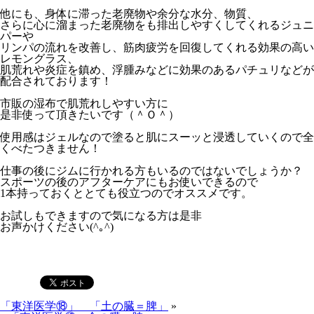
他にも、身体に滞った老廃物や余分な水分、物質、
さらに心に溜まった老廃物をも排出しやすくしてくれるジュニ
パーや
リンパの流れを改善し、筋肉疲労を回復してくれる効果の高い
レモングラス、
肌荒れや炎症を鎮め、浮腫みなどに効果のあるパチュリなどが
配合されております！
市販の湿布で肌荒れしやすい方に
是非使って頂きたいです（＾Ｏ＾）
使用感はジェルなので塗ると肌にスーッと浸透していくので全
くべたつきません！
仕事の後にジムに行かれる方もいるのではないでしょうか？
スポーツの後のアフターケアにもお使いできるので
1本持っておくととても役立つのでオススメです。
お試しもできますので気になる方は是非
お声かけください(^｡^)
「東洋医学⑱」 「土の臓＝脾」
»